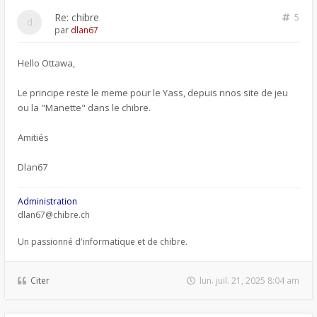
Re: chibre
5
par
dlan67
Hello Ottawa,
Le principe reste le meme pour le Yass, depuis nnos site de jeu
ou la "Manette" dans le chibre.
Amitiés
Dlan67
Administration
dlan67@chibre.ch
Un passionné d'informatique et de chibre.
Citer
lun. juil. 21, 2025 8:04 am