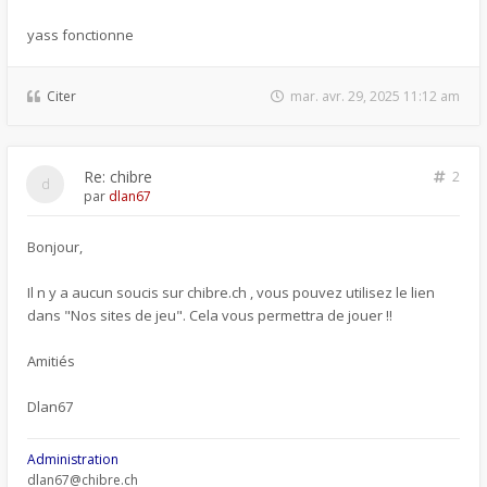
yass fonctionne
Citer
mar. avr. 29, 2025 11:12 am
Re: chibre
2
par
dlan67
Bonjour,
Il n y a aucun soucis sur chibre.ch , vous pouvez utilisez le lien
dans "Nos sites de jeu". Cela vous permettra de jouer !!
Amitiés
Dlan67
Administration
dlan67@chibre.ch