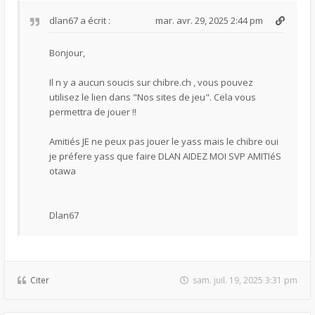
dlan67
a écrit :
mar. avr. 29, 2025 2:44 pm
Bonjour,
Il n y a aucun soucis sur chibre.ch , vous pouvez
utilisez le lien dans "Nos sites de jeu". Cela vous
permettra de jouer !!
Amitiés JE ne peux pas jouer le yass mais le chibre oui
je préfere yass que faire DLAN AIDEZ MOI SVP AMITIéS
otawa
Dlan67
Citer
sam. juil. 19, 2025 3:31 pm