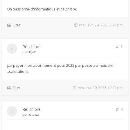
Un passionné d'informatique et de chibre.
Citer
mar. avr. 29, 2025 2:44 pm
Re: chibre
3
par
djan
j,ai payer mon abonnement pour 2025 par poste au mois avril
..salutations
Citer
ven. mai 30, 2025 10:03 pm
Re: chibre
4
par
otawa