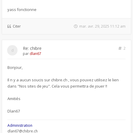
yass fonctionne
Citer
mar. avr. 29, 2025 11:12 am
Re: chibre
2
par
dlan67
Bonjour,
Il n y a aucun soucis sur chibre.ch , vous pouvez utilisez le lien
dans "Nos sites de jeu". Cela vous permettra de jouer !!
Amitiés
Dlan67
Administration
dlan67@chibre.ch