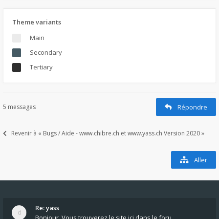
Theme variants
Main
Secondary
Tertiary
5 messages
Répondre
Revenir à « Bugs / Aide - www.chibre.ch et www.yass.ch Version 2020 »
Aller
Re: yass
Bonjour, Vous trouverez le site ici dans le foru