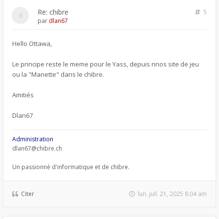
Re: chibre
5
par
dlan67
Hello Ottawa,
Le principe reste le meme pour le Yass, depuis nnos site de jeu
ou la "Manette" dans le chibre.
Amitiés
Dlan67
Administration
dlan67@chibre.ch
Un passionné d'informatique et de chibre.
Citer
lun. juil. 21, 2025 8:04 am