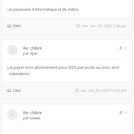
Un passionné d'informatique et de chibre.
Citer
mar. avr. 29, 2025 2:44 pm
Re: chibre
3
par
djan
j,ai payer mon abonnement pour 2025 par poste au mois avril
..salutations
Citer
ven. mai 30, 2025 10:03 pm
Re: chibre
4
par
otawa