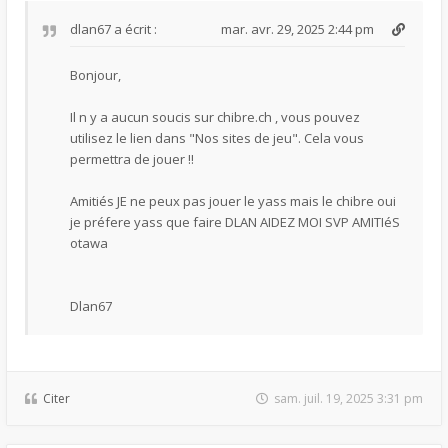
dlan67
a écrit :
mar. avr. 29, 2025 2:44 pm
Bonjour,
Il n y a aucun soucis sur chibre.ch , vous pouvez
utilisez le lien dans "Nos sites de jeu". Cela vous
permettra de jouer !!
Amitiés JE ne peux pas jouer le yass mais le chibre oui
je préfere yass que faire DLAN AIDEZ MOI SVP AMITIéS
otawa
Dlan67
Citer
sam. juil. 19, 2025 3:31 pm