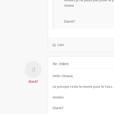
Amitiés JE ne peux pas jouer le 
otawa
Dlan67
Citer
Re: chibre
Hello Ottawa,
dlan67
Le principe reste le meme pour le Yass,
Amitiés
Dlan67