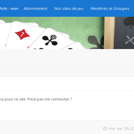
 Aide - www.chibre.ch et www.yass.ch Version 2020
Abonnement
Nos sites de jeu
Membres et Groupes
hui pour ce site .Peut pas me connecter ?
mar. avr. 29, 