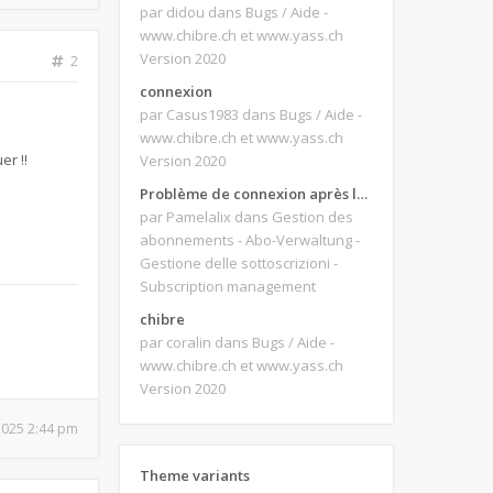
par didou
dans Bugs / Aide -
www.chibre.ch et www.yass.ch
Version 2020
2
connexion
par Casus1983
dans Bugs / Aide -
www.chibre.ch et www.yass.ch
er !!
Version 2020
Problème de connexion après le changement d'adresse e-mail.
par Pamelalix
dans Gestion des
abonnements - Abo-Verwaltung -
Gestione delle sottoscrizioni -
Subscription management
chibre
par coralin
dans Bugs / Aide -
www.chibre.ch et www.yass.ch
Version 2020
 2025 2:44 pm
Theme variants