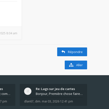
, 2025 8:04 am
Répondre
Aller
es
Re: Lags sur jeu de cartes
Pour moi pas de lag avec comme navigateur Chrome
Bonjour, Première chose faire un arrêt complet de
:37 pm
dlan67
,
dim. mai 03, 2026 12:41 pm