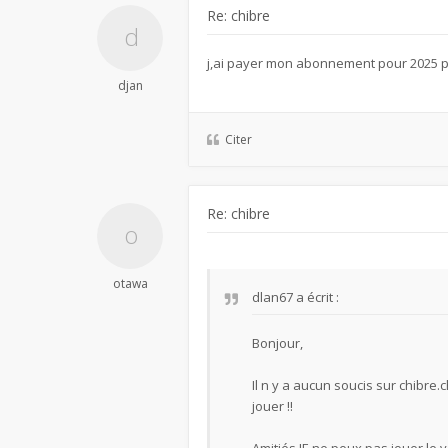
Re: chibre
j,ai payer mon abonnement pour 2025 par
djan
Citer
Re: chibre
otawa
dlan67
a écrit :
Bonjour,
Il n y a aucun soucis sur chibre.
jouer !!