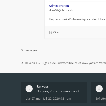
Administration
dlan67@chibre.ch
Un passionné d'informatique et de chibre.
Citer
5 messages
Revenir à « Bugs / Aide - www.chibre.ch et www.yass.ch Vers
Re: yass
Bonjour, Vous trouverez le site ici dans le foru
dlan67
,
mer. juil. 22, 2026 9:31 am
Soflette