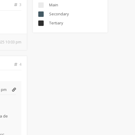
3
Main
Secondary
Tertiary
025 10:03 pm
4
4 pm
ra de