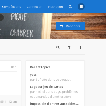
Compétitions
Connexion
Inscription
Répondre
Recent topics
1
yass
par Soflette
dans Le troquet
Lags sur jeu de cartes
par michel
dans Bugs, problèmes
et demandes d'amélioration
2025 11:12 am
impossible d'entrer aux tables de jeux