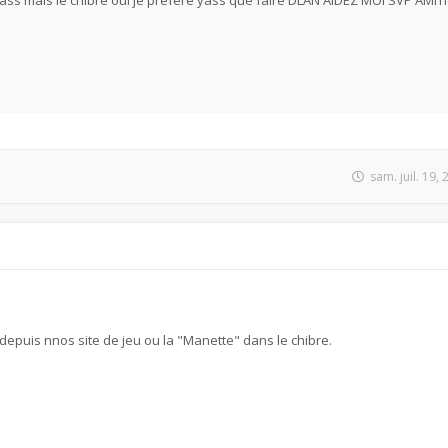
yass mais le chibre oui je préfere yass que faire DLAN AIDEZ MOI SVP AMIT
sam. juil. 19,
 depuis nnos site de jeu ou la "Manette" dans le chibre.