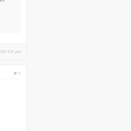
IéS
 2025 3:31 pm
5