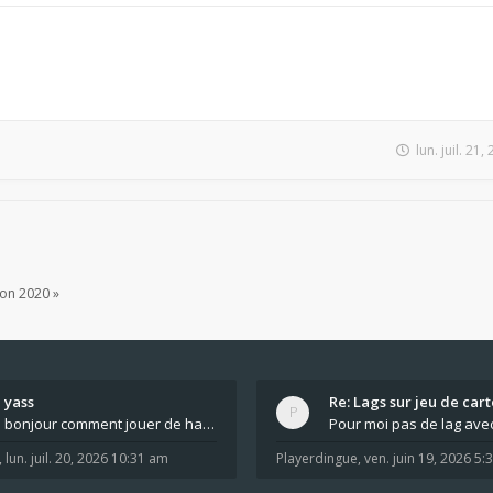
lun. juil. 21
ion 2020 »
yass
Re: Lags sur jeu de cart
bonjour comment jouer de haut en bas tout atout mi
,
lun. juil. 20, 2026 10:31 am
Playerdingue
,
ven. juin 19, 2026 5