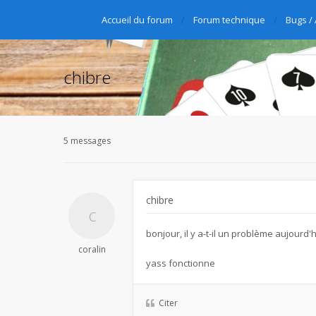
Accueil du forum
Forum technique
Bugs /
chibre
5 messages
chibre
bonjour, il y a-t-il un problème aujourd'
coralin
yass fonctionne
Citer