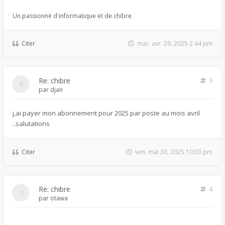
Un passionné d'informatique et de chibre.
Citer
mar. avr. 29, 2025 2:44 pm
Re: chibre
3
par
djan
j,ai payer mon abonnement pour 2025 par poste au mois avril
..salutations
Citer
ven. mai 30, 2025 10:03 pm
Re: chibre
4
par
otawa