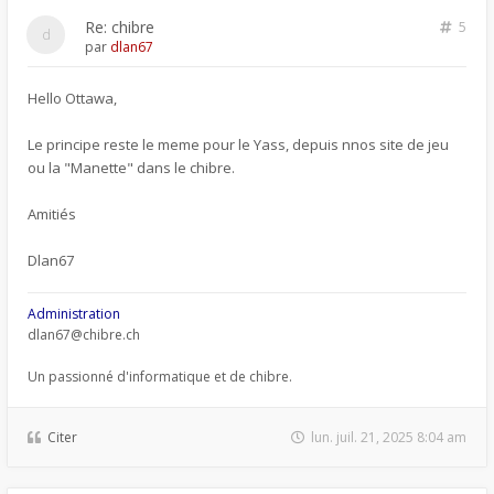
Re: chibre
5
par
dlan67
Hello Ottawa,
Le principe reste le meme pour le Yass, depuis nnos site de jeu
ou la "Manette" dans le chibre.
Amitiés
Dlan67
Administration
dlan67@chibre.ch
Un passionné d'informatique et de chibre.
Citer
lun. juil. 21, 2025 8:04 am