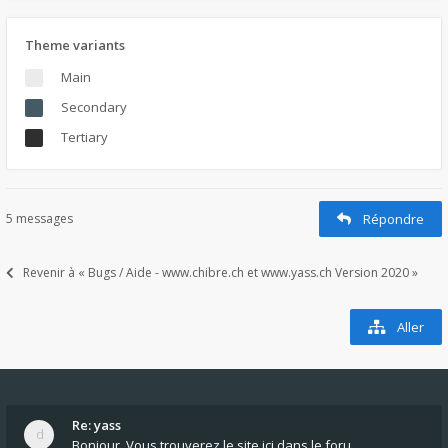
Theme variants
Main
Secondary
Tertiary
5 messages
Répondre
Revenir à « Bugs / Aide - www.chibre.ch et www.yass.ch Version 2020 »
Aller
Re: yass
Bonjour, Vous trouverez le site ici dans le foru