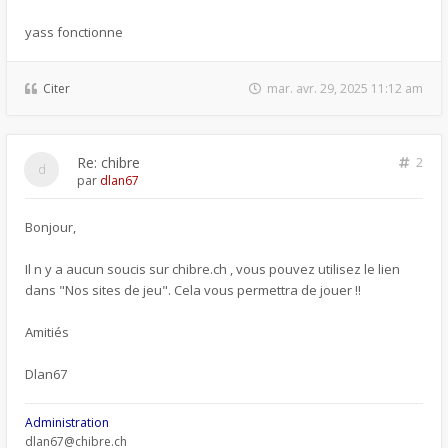
yass fonctionne
Citer
mar. avr. 29, 2025 11:12 am
Re: chibre
2
par
dlan67
Bonjour,
Il n y a aucun soucis sur chibre.ch , vous pouvez utilisez le lien
dans "Nos sites de jeu". Cela vous permettra de jouer !!
Amitiés
Dlan67
Administration
dlan67@chibre.ch