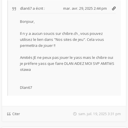
dlan67
a écrit :
mar. avr. 29, 2025 2:44 pm
Bonjour,
Il n y a aucun soucis sur chibre.ch , vous pouvez
utilisez le lien dans "Nos sites de jeu". Cela vous
permettra de jouer !!
Amitiés JE ne peux pas jouer le yass mais le chibre oui
je préfere yass que faire DLAN AIDEZ MOI SVP AMITIéS
otawa
Dlan67
Citer
sam. juil. 19, 2025 3:31 pm