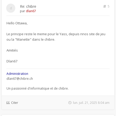
Re: chibre
5
par
dlan67
Hello Ottawa,
Le principe reste le meme pour le Yass, depuis nnos site de jeu
ou la "Manette" dans le chibre.
Amitiés
Dlan67
Administration
dlan67@chibre.ch
Un passionné d'informatique et de chibre.
Citer
lun. juil. 21, 2025 8:04 am