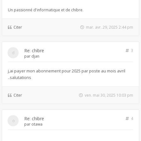
Un passionné d'informatique et de chibre.
Citer
mar. avr. 29, 2025 2:44 pm
Re: chibre
3
par
djan
j,ai payer mon abonnement pour 2025 par poste au mois avril
..salutations
Citer
ven. mai 30, 2025 10:03 pm
Re: chibre
4
par
otawa