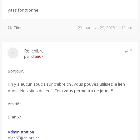
yass fonctionne
Citer
mar. avr. 29, 2025 11:12 am
Re: chibre
2
par
dlan67
Bonjour,
Il n y a aucun soucis sur chibre.ch , vous pouvez utilisez le lien
dans "Nos sites de jeu". Cela vous permettra de jouer !!
Amitiés
Dlan67
Administration
dlan67@chibre.ch