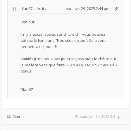
dlan67
a écrit :
mar. avr. 29, 2025 2:44 pm
Bonjour,
Il n y a aucun soucis sur chibre.ch , vous pouvez
utilisez le lien dans "Nos sites de jeu". Cela vous
permettra de jouer !!
Amitiés JE ne peux pas jouer le yass mais le chibre oui
je préfere yass que faire DLAN AIDEZ MOI SVP AMITIéS
otawa
Dlan67
Citer
sam. juil. 19, 2025 3:31 pm