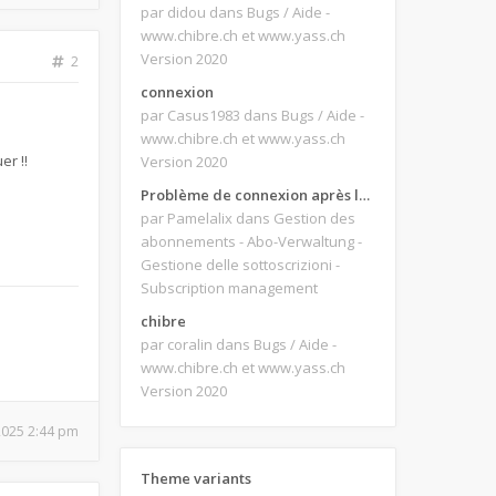
par didou
dans Bugs / Aide -
www.chibre.ch et www.yass.ch
Version 2020
2
connexion
par Casus1983
dans Bugs / Aide -
www.chibre.ch et www.yass.ch
er !!
Version 2020
Problème de connexion après le changement d'adresse e-mail.
par Pamelalix
dans Gestion des
abonnements - Abo-Verwaltung -
Gestione delle sottoscrizioni -
Subscription management
chibre
par coralin
dans Bugs / Aide -
www.chibre.ch et www.yass.ch
Version 2020
 2025 2:44 pm
Theme variants