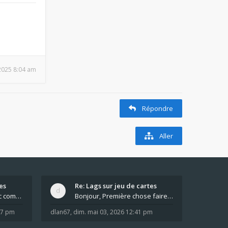
, 2025 8:04 am
Répondre
Aller
es
Re: Lags sur jeu de cartes
Pour moi pas de lag avec comme navigateur Chrome
Bonjour, Première chose faire un arrêt complet de
:37 pm
dlan67
,
dim. mai 03, 2026 12:41 pm