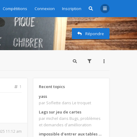
Compétitions
Connexion
Inscription
Répondre
Recent topics
1
yass
par Soflette
dans Le troquet
Lags sur jeu de cartes
par michel
dans Bugs, problèmes
et demandes d'amélioration
2025 11:12 am
impossible d'entrer aux tables de jeux