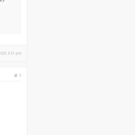
IéS
 2025 3:31 pm
5