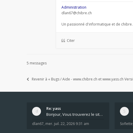
Administration
dlan67@chibre.ch
Un passionné d'informatique et de chibre.
Citer
5 messages
Revenir à « Bugs / Aide - www.chibre.ch et www.yass.ch Vers
Re: yass
Bonjour, Vous trouverez le site ici dans le foru
dlan67
,
mer. juil. 22, 2026 9:31 am
Soflette