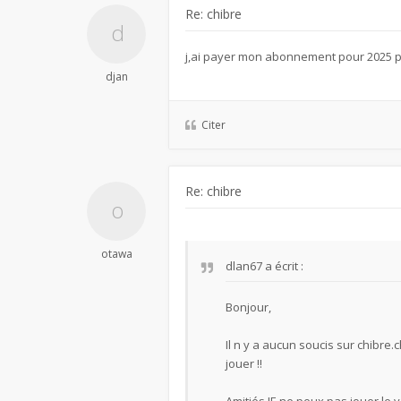
Re: chibre
j,ai payer mon abonnement pour 2025 par
djan
Citer
Re: chibre
otawa
dlan67
a écrit :
Bonjour,
Il n y a aucun soucis sur chibre.
jouer !!