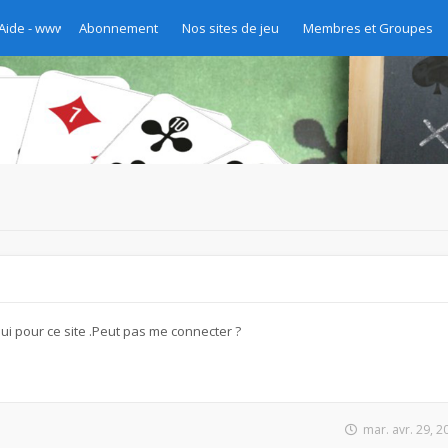
 Aide - www.chibre.ch et www.yass.ch Version 2020
Abonnement
Nos sites de jeu
Membres et Groupes
hui pour ce site .Peut pas me connecter ?
mar. avr. 29, 