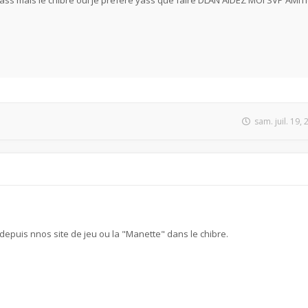
yass mais le chibre oui je préfere yass que faire DLAN AIDEZ MOI SVP AMIT
sam. juil. 19,
 depuis nnos site de jeu ou la "Manette" dans le chibre.