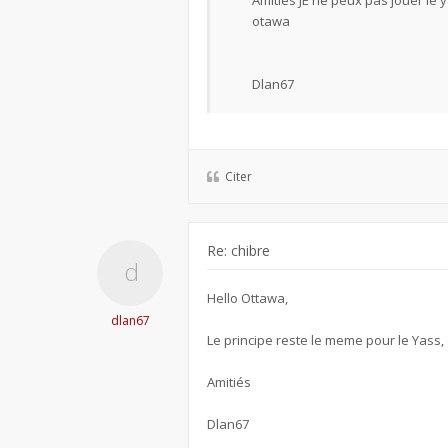
Amitiés JE ne peux pas jouer le 
otawa
Dlan67
Citer
Re: chibre
Hello Ottawa,
dlan67
Le principe reste le meme pour le Yass,
Amitiés
Dlan67