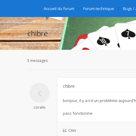
Accueil du forum
Forum technique
Bugs /
chibre
5 messages
chibre
bonjour, il y a-t-il un problème aujourd'
coralin
yass fonctionne
Citer