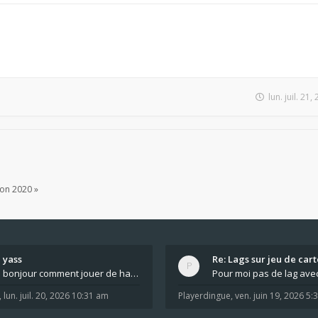
lun. juil. 21
ion 2020 »
yass
Re: Lags sur jeu de cart
bonjour comment jouer de haut en bas tout atout mi
,
lun. juil. 20, 2026 10:31 am
Playerdingue
,
ven. juin 19, 2026 5