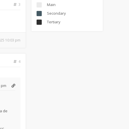
3
Main
Secondary
Tertiary
025 10:03 pm
4
4 pm
ra de