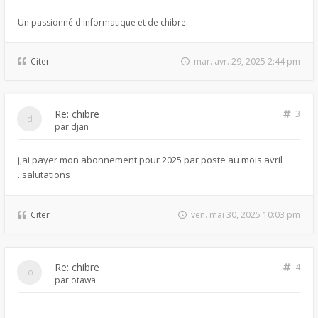
Un passionné d'informatique et de chibre.
Citer
mar. avr. 29, 2025 2:44 pm
Re: chibre
3
par
djan
j,ai payer mon abonnement pour 2025 par poste au mois avril
..salutations
Citer
ven. mai 30, 2025 10:03 pm
Re: chibre
4
par
otawa