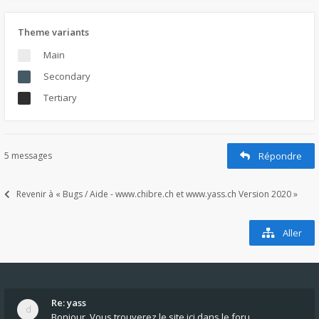
Theme variants
Main
Secondary
Tertiary
5 messages
Répondre
Revenir à « Bugs / Aide - www.chibre.ch et www.yass.ch Version 2020 »
Aller
Re: yass
Bonjour, Vous trouverez le site ici dans le foru