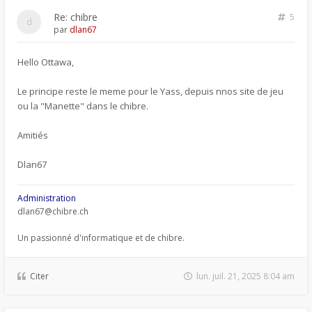
Re: chibre
5
par
dlan67
Hello Ottawa,
Le principe reste le meme pour le Yass, depuis nnos site de jeu
ou la "Manette" dans le chibre.
Amitiés
Dlan67
Administration
dlan67@chibre.ch
Un passionné d'informatique et de chibre.
Citer
lun. juil. 21, 2025 8:04 am