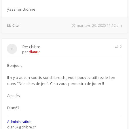
yass fonctionne
Citer
mar. avr. 29, 2025 11:12 am
Re: chibre
2
par
dlan67
Bonjour,
Il n y a aucun soucis sur chibre.ch , vous pouvez utilisez le lien
dans "Nos sites de jeu". Cela vous permettra de jouer !!
Amitiés
Dlan67
Administration
dlan67@chibre.ch