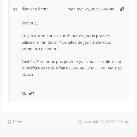
dlan67
a écrit :
mar. avr. 29, 2025 2:44 pm
Bonjour,
Il n y a aucun soucis sur chibre.ch , vous pouvez
utilisez le lien dans "Nos sites de jeu". Cela vous
permettra de jouer !!
Amitiés JE ne peux pas jouer le yass mais le chibre oui
je préfere yass que faire DLAN AIDEZ MOI SVP AMITIéS
otawa
Dlan67
Citer
sam. juil. 19, 2025 3:31 pm