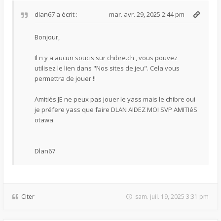
dlan67
a écrit :
mar. avr. 29, 2025 2:44 pm
Bonjour,
Il n y a aucun soucis sur chibre.ch , vous pouvez
utilisez le lien dans "Nos sites de jeu". Cela vous
permettra de jouer !!
Amitiés JE ne peux pas jouer le yass mais le chibre oui
je préfere yass que faire DLAN AIDEZ MOI SVP AMITIéS
otawa
Dlan67
Citer
sam. juil. 19, 2025 3:31 pm