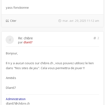
yass fonctionne
Citer
mar. avr. 29, 2025 11:12 am
Re: chibre
2
par
dlan67
Bonjour,
Il n y a aucun soucis sur chibre.ch , vous pouvez utilisez le lien
dans "Nos sites de jeu". Cela vous permettra de jouer !!
Amitiés
Dlan67
Administration
dlan67@chibre.ch