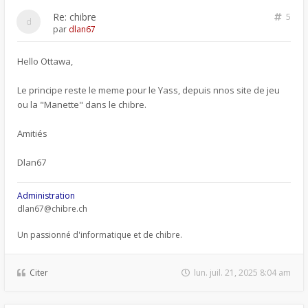
Re: chibre
5
par
dlan67
Hello Ottawa,
Le principe reste le meme pour le Yass, depuis nnos site de jeu
ou la "Manette" dans le chibre.
Amitiés
Dlan67
Administration
dlan67@chibre.ch
Un passionné d'informatique et de chibre.
Citer
lun. juil. 21, 2025 8:04 am