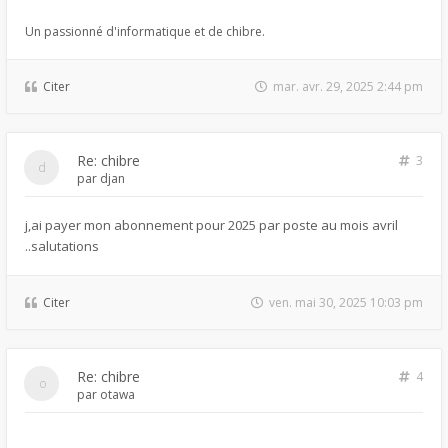
Un passionné d'informatique et de chibre.
Citer
mar. avr. 29, 2025 2:44 pm
Re: chibre
3
par
djan
j,ai payer mon abonnement pour 2025 par poste au mois avril
..salutations
Citer
ven. mai 30, 2025 10:03 pm
Re: chibre
4
par
otawa