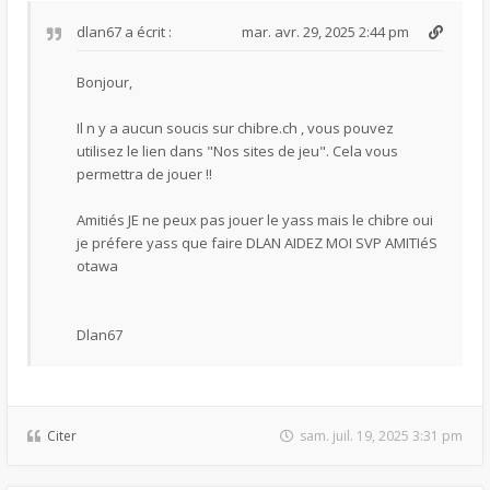
dlan67
a écrit :
mar. avr. 29, 2025 2:44 pm
Bonjour,
Il n y a aucun soucis sur chibre.ch , vous pouvez
utilisez le lien dans "Nos sites de jeu". Cela vous
permettra de jouer !!
Amitiés JE ne peux pas jouer le yass mais le chibre oui
je préfere yass que faire DLAN AIDEZ MOI SVP AMITIéS
otawa
Dlan67
Citer
sam. juil. 19, 2025 3:31 pm