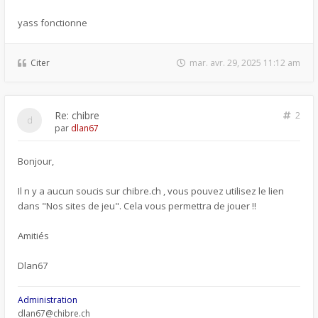
yass fonctionne
Citer
mar. avr. 29, 2025 11:12 am
Re: chibre
2
par
dlan67
Bonjour,
Il n y a aucun soucis sur chibre.ch , vous pouvez utilisez le lien
dans "Nos sites de jeu". Cela vous permettra de jouer !!
Amitiés
Dlan67
Administration
dlan67@chibre.ch