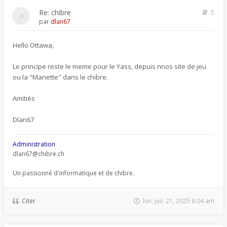
Re: chibre
5
par
dlan67
Hello Ottawa,
Le principe reste le meme pour le Yass, depuis nnos site de jeu
ou la "Manette" dans le chibre.
Amitiés
Dlan67
Administration
dlan67@chibre.ch
Un passionné d'informatique et de chibre.
Citer
lun. juil. 21, 2025 8:04 am