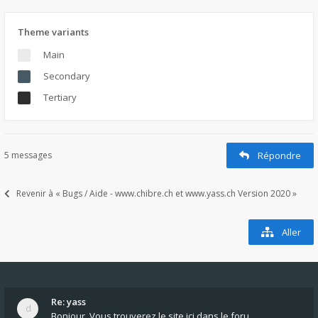
Theme variants
Main
Secondary
Tertiary
5 messages
Répondre
Revenir à « Bugs / Aide - www.chibre.ch et www.yass.ch Version 2020 »
Aller
Re: yass
Bonjour, Vous trouverez le site ici dans le foru