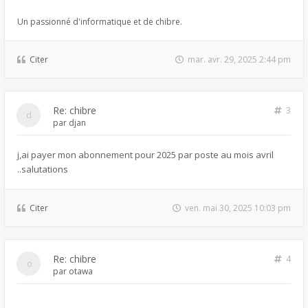
Un passionné d'informatique et de chibre.
Citer
mar. avr. 29, 2025 2:44 pm
Re: chibre
3
par
djan
j,ai payer mon abonnement pour 2025 par poste au mois avril
..salutations
Citer
ven. mai 30, 2025 10:03 pm
Re: chibre
4
par
otawa