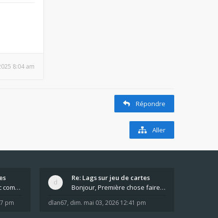
, 2025 8:04 am
Répondre
Aller
es
Re: Lags sur jeu de cartes
Pour moi pas de lag avec comme navigateur Chrome
Bonjour, Première chose faire un arrêt complet de
:37 pm
dlan67
,
dim. mai 03, 2026 12:41 pm