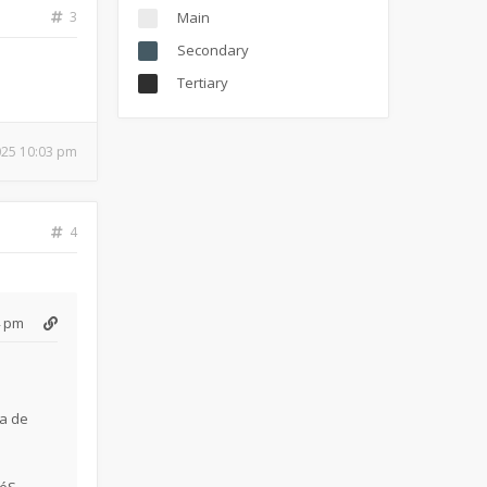
3
Main
Secondary
Tertiary
025 10:03 pm
4
4 pm
ra de