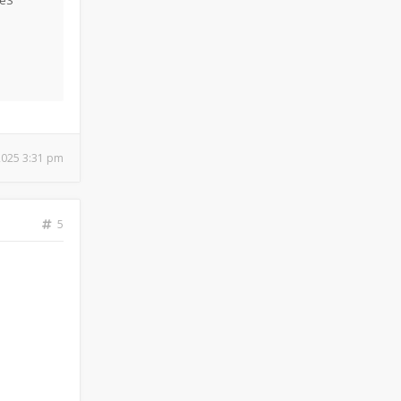
IéS
 2025 3:31 pm
5