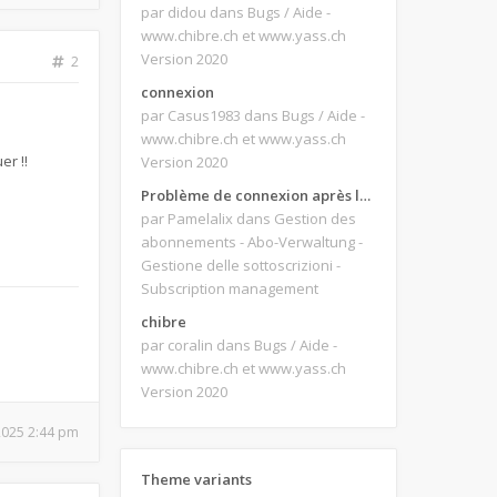
par didou
dans Bugs / Aide -
www.chibre.ch et www.yass.ch
Version 2020
2
connexion
par Casus1983
dans Bugs / Aide -
www.chibre.ch et www.yass.ch
er !!
Version 2020
Problème de connexion après le changement d'adresse e-mail.
par Pamelalix
dans Gestion des
abonnements - Abo-Verwaltung -
Gestione delle sottoscrizioni -
Subscription management
chibre
par coralin
dans Bugs / Aide -
www.chibre.ch et www.yass.ch
Version 2020
 2025 2:44 pm
Theme variants