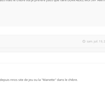
yass mais le chibre oui je préfere yass que faire DLAN AIDEZ MOI SVP AMIT
sam. juil. 19,
 depuis nnos site de jeu ou la "Manette" dans le chibre.