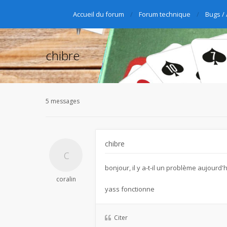
Accueil du forum
Forum technique
Bugs /
chibre
5 messages
chibre
bonjour, il y a-t-il un problème aujourd'
coralin
yass fonctionne
Citer