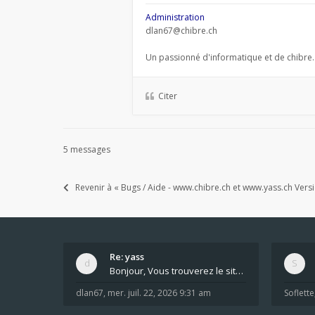
Administration
dlan67@chibre.ch
Un passionné d'informatique et de chibre.
Citer
5 messages
Revenir à « Bugs / Aide - www.chibre.ch et www.yass.ch Vers
Re: yass
Bonjour, Vous trouverez le site ici dans le foru
dlan67
,
mer. juil. 22, 2026 9:31 am
Soflette