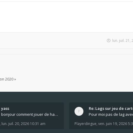
lun. juil. 21
ion 2020 »
yass
Re: Lags sur jeu de cart
bonjour comment jouer de haut en bas tout atout mi
,
lun. juil. 20, 2026 10:31 am
Playerdingue
,
ven. juin 19, 2026 5