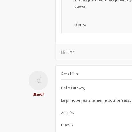
Amitiés JE ne peux pas jouer le 
otawa
Dlan67
Citer
Re: chibre
Hello Ottawa,
dlan67
Le principe reste le meme pour le Yass,
Amitiés
Dlan67