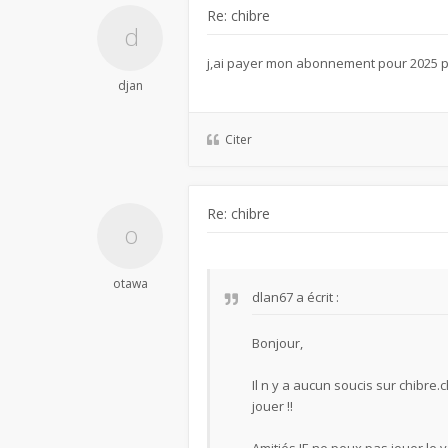
Re: chibre
j,ai payer mon abonnement pour 2025 par
djan
Citer
Re: chibre
otawa
dlan67
a écrit :
Bonjour,
Il n y a aucun soucis sur chibre.
jouer !!