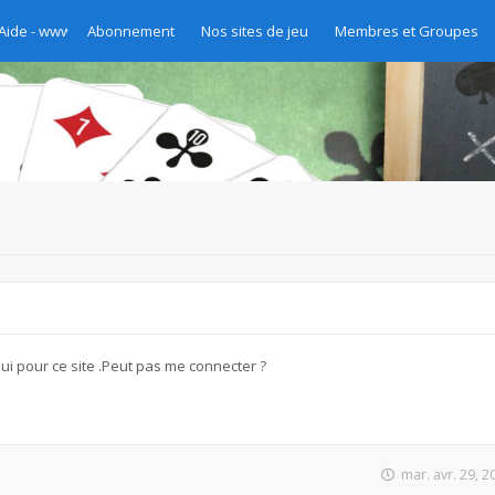
 Aide - www.chibre.ch et www.yass.ch Version 2020
Abonnement
Nos sites de jeu
Membres et Groupes
hui pour ce site .Peut pas me connecter ?
mar. avr. 29, 