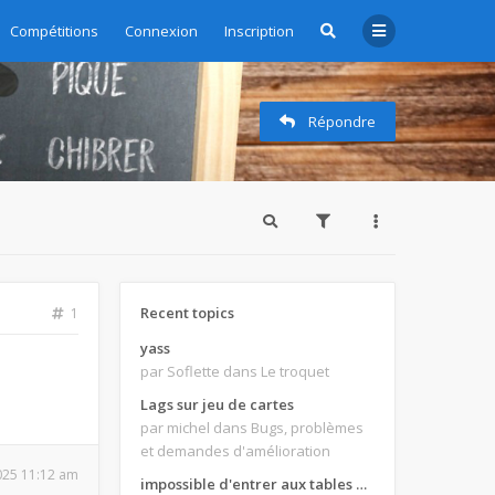
Compétitions
Connexion
Inscription
Répondre
Recent topics
1
yass
par Soflette
dans Le troquet
Lags sur jeu de cartes
par michel
dans Bugs, problèmes
et demandes d'amélioration
2025 11:12 am
impossible d'entrer aux tables de jeux