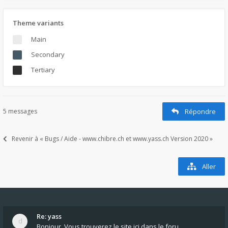
Theme variants
Main
Secondary
Tertiary
5 messages
Répondre
Revenir à « Bugs / Aide - www.chibre.ch et www.yass.ch Version 2020 »
Aller
Re: yass
Bonjour, Vous trouverez le site ici dans le foru