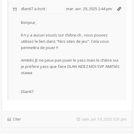
dlan67
a écrit :
mar. avr. 29, 2025 2:44 pm
Bonjour,
Il n y a aucun soucis sur chibre.ch , vous pouvez
utilisez le lien dans "Nos sites de jeu". Cela vous
permettra de jouer !!
Amitiés JE ne peux pas jouer le yass mais le chibre oui
je préfere yass que faire DLAN AIDEZ MOI SVP AMITIéS
otawa
Dlan67
Citer
sam. juil. 19, 2025 3:31 pm