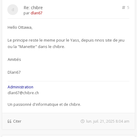
Re: chibre
5
par
dlan67
Hello Ottawa,
Le principe reste le meme pour le Yass, depuis nnos site de jeu
ou la "Manette" dans le chibre.
Amitiés
Dlan67
Administration
dlan67@chibre.ch
Un passionné d'informatique et de chibre.
Citer
lun. juil. 21, 2025 8:04 am