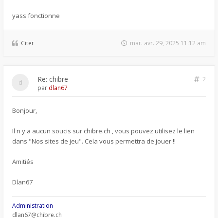
yass fonctionne
Citer
mar. avr. 29, 2025 11:12 am
Re: chibre
2
par
dlan67
Bonjour,
Il n y a aucun soucis sur chibre.ch , vous pouvez utilisez le lien
dans "Nos sites de jeu". Cela vous permettra de jouer !!
Amitiés
Dlan67
Administration
dlan67@chibre.ch