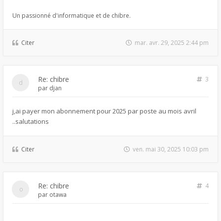
Un passionné d'informatique et de chibre.
Citer
mar. avr. 29, 2025 2:44 pm
Re: chibre
3
par
djan
j,ai payer mon abonnement pour 2025 par poste au mois avril
..salutations
Citer
ven. mai 30, 2025 10:03 pm
Re: chibre
4
par
otawa