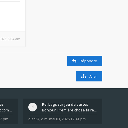
, 2025 8:04 am
Répondre
Aller
es
Re: Lags sur jeu de cartes
Pour moi pas de lag avec comme navigateur Chrome
Bonjour, Première chose faire un arrêt complet de
:37 pm
dlan67
,
dim. mai 03, 2026 12:41 pm