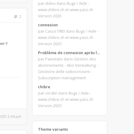
par didou
dans Bugs / Aide -
www.chibre.ch et www.yass.ch
Version 2020
2
connexion
par Casus1983
dans Bugs / Aide -
www.chibre.ch et www.yass.ch
er !!
Version 2020
Problème de connexion après le changement d'adresse e-mail.
par Pamelalix
dans Gestion des
abonnements - Abo-Verwaltung -
Gestione delle sottoscrizioni -
Subscription management
chibre
par coralin
dans Bugs / Aide -
www.chibre.ch et www.yass.ch
Version 2020
 2025 2:44 pm
Theme variants