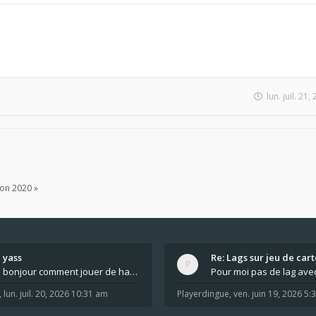
lun. juil. 21
ion 2020 »
yass
Re: Lags sur jeu de cart
bonjour comment jouer de haut en bas tout atout mi
,
lun. juil. 20, 2026 10:31 am
Playerdingue
,
ven. juin 19, 2026 5