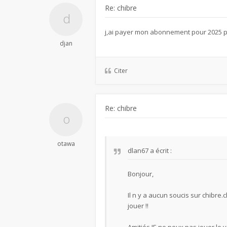
Re: chibre
j,ai payer mon abonnement pour 2025 par
djan
Citer
Re: chibre
otawa
dlan67
a écrit :
Bonjour,
Il n y a aucun soucis sur chibre.
jouer !!