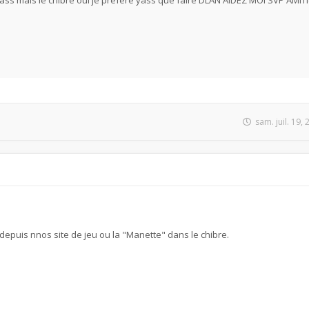
yass mais le chibre oui je préfere yass que faire DLAN AIDEZ MOI SVP AMIT
sam. juil. 19,
 depuis nnos site de jeu ou la "Manette" dans le chibre.