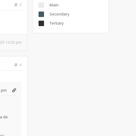
3
Main
Secondary
Tertiary
025 10:03 pm
4
4 pm
ra de