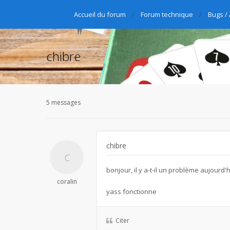
Accueil du forum
Forum technique
Bugs /
chibre
5 messages
chibre
bonjour, il y a-t-il un problème aujourd'
coralin
yass fonctionne
Citer