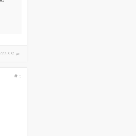
IéS
 2025 3:31 pm
5