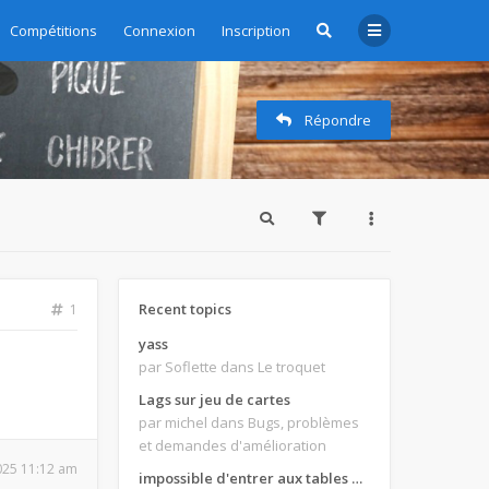
Compétitions
Connexion
Inscription
Répondre
Recent topics
1
yass
par Soflette
dans Le troquet
Lags sur jeu de cartes
par michel
dans Bugs, problèmes
et demandes d'amélioration
2025 11:12 am
impossible d'entrer aux tables de jeux