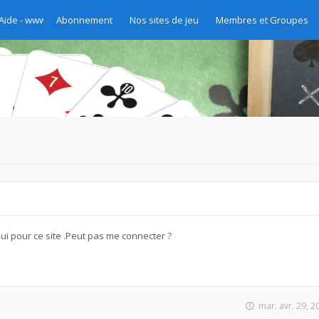
 Aide - www.chibre.ch et www.yass.ch Version 2020
Abonnement
Nos sites de jeu
Membres et Groupes
hui pour ce site .Peut pas me connecter ?
mar. avr. 29, 