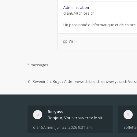
Administration
dlan67@chibre.ch
Un passionné d'informatique et de chibre.
Citer
5 messages
Revenir à « Bugs / Aide - www.chibre.ch et www.yass.ch Vers
Re: yass
Bonjour, Vous trouverez le site ici dans le foru
dlan67
,
mer. juil. 22, 2026 9:31 am
Soflette