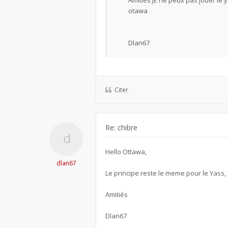
Amitiés JE ne peux pas jouer le 
otawa
Dlan67
Citer
Re: chibre
Hello Ottawa,
dlan67
Le principe reste le meme pour le Yass,
Amitiés
Dlan67