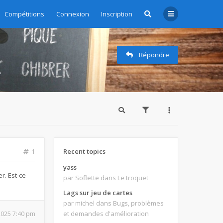
zioni - Subscription management
Compétitions
Connexion
Inscription
Répondre
Recent topics
1
yass
r. Est-ce
par Soflette
dans Le troquet
Lags sur jeu de cartes
par michel
dans Bugs, problèmes
et demandes d'amélioration
 2025 7:40 pm