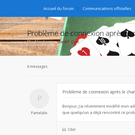
Accueil du forum
Communications officielles
Problème de connexion après le 
Modérateurs :
dlan67
,
Cyril
6 messages
Problème de connexion après le cha
Bonjour, j’ai récemment modifié mon adr
que quelqu’un a déjà rencontré ce prob
Pamelalix
Citer