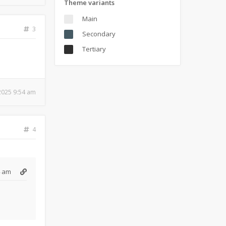
Theme variants
Main
3
Secondary
Tertiary
 2025 9:54 am
4
4 am