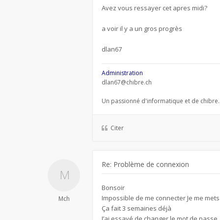
Avez vous ressayer cet apres midi?
a voir il y a un gros progrès
dlan67
Administration
dlan67@chibre.ch
Un passionné d'informatique et de chibre.
Citer
Re: Problème de connexion
Bonsoir
Impossible de me connecter Je me mets 
Mch
Ça fait 3 semaines déjà
J’ai essayé de changer le mot de passe