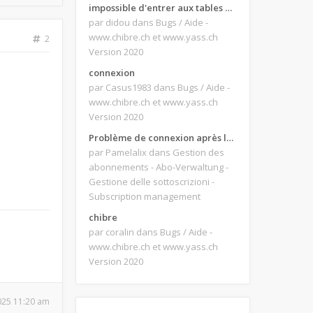
impossible d'entrer aux tables de jeux
par didou
dans Bugs / Aide -
www.chibre.ch et www.yass.ch
2
Version 2020
connexion
par Casus1983
dans Bugs / Aide -
www.chibre.ch et www.yass.ch
Version 2020
Problème de connexion après le changement d'adresse e-mail.
par Pamelalix
dans Gestion des
abonnements - Abo-Verwaltung -
Gestione delle sottoscrizioni -
Subscription management
chibre
par coralin
dans Bugs / Aide -
www.chibre.ch et www.yass.ch
Version 2020
2025 11:20 am