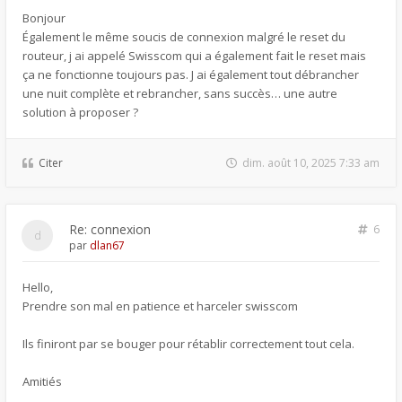
Bonjour
Également le même soucis de connexion malgré le reset du
routeur, j ai appelé Swisscom qui a également fait le reset mais
ça ne fonctionne toujours pas. J ai également tout débrancher
une nuit complète et rebrancher, sans succès… une autre
solution à proposer ?
Citer
dim. août 10, 2025 7:33 am
Re: connexion
6
par
dlan67
Hello,
Prendre son mal en patience et harceler swisscom
Ils finiront par se bouger pour rétablir correctement tout cela.
Amitiés