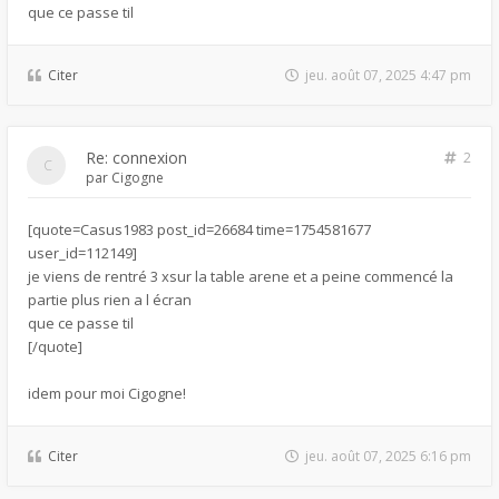
que ce passe til
Citer
jeu. août 07, 2025 4:47 pm
Re: connexion
2
par
Cigogne
[quote=Casus1983 post_id=26684 time=1754581677
user_id=112149]
je viens de rentré 3 xsur la table arene et a peine commencé la
partie plus rien a l écran
que ce passe til
[/quote]
idem pour moi Cigogne!
Citer
jeu. août 07, 2025 6:16 pm