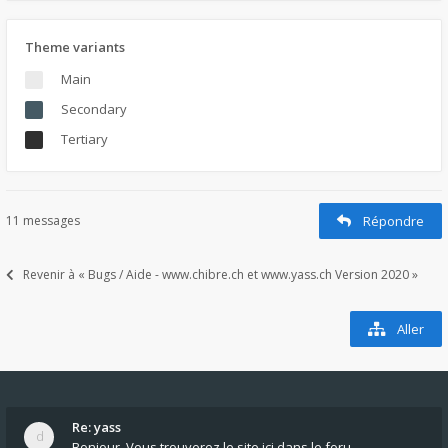
Theme variants
Main
Secondary
Tertiary
11 messages
Répondre
Revenir à « Bugs / Aide - www.chibre.ch et www.yass.ch Version 2020 »
Aller
Re: yass
Bonjour, Vous trouverez le site ici dans le foru