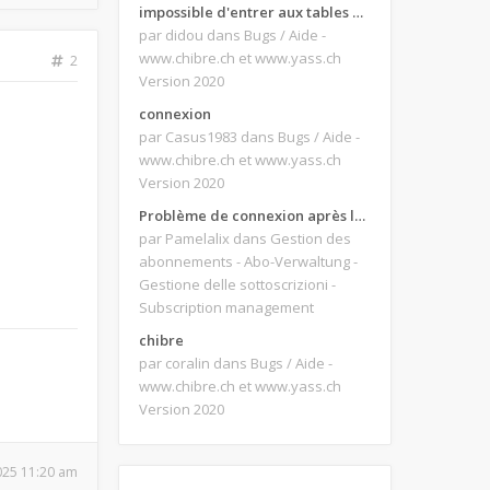
impossible d'entrer aux tables de jeux
par didou
dans Bugs / Aide -
www.chibre.ch et www.yass.ch
2
Version 2020
connexion
par Casus1983
dans Bugs / Aide -
www.chibre.ch et www.yass.ch
Version 2020
Problème de connexion après le changement d'adresse e-mail.
par Pamelalix
dans Gestion des
abonnements - Abo-Verwaltung -
Gestione delle sottoscrizioni -
Subscription management
chibre
par coralin
dans Bugs / Aide -
www.chibre.ch et www.yass.ch
Version 2020
2025 11:20 am