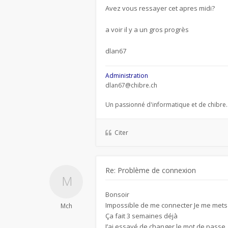
Avez vous ressayer cet apres midi?
a voir il y a un gros progrès
dlan67
Administration
dlan67@chibre.ch
Un passionné d'informatique et de chibre.
Citer
Re: Problème de connexion
Bonsoir
Impossible de me connecter Je me mets 
Mch
Ça fait 3 semaines déjà
J’ai essayé de changer le mot de passe