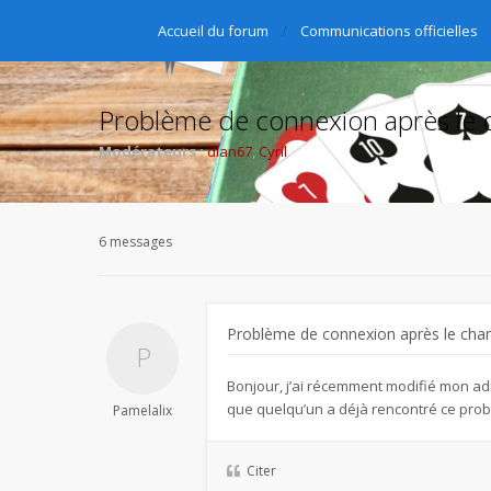
Accueil du forum
Communications officielles
Problème de connexion après le 
Modérateurs :
dlan67
,
Cyril
6 messages
Problème de connexion après le cha
Bonjour, j’ai récemment modifié mon adr
que quelqu’un a déjà rencontré ce prob
Pamelalix
Citer