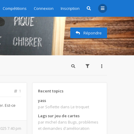
zioni - Subscription management
Compétitions
Connexion
Inscription
Répondre
Recent topics
1
yass
r. Est-ce
par Soflette
dans Le troquet
Lags sur jeu de cartes
par michel
dans Bugs, problèmes
et demandes d'amélioration
 2025 7:40 pm