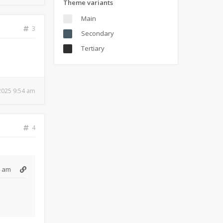
Theme variants
Main
3
Secondary
Tertiary
 2025 9:54 am
4
4 am