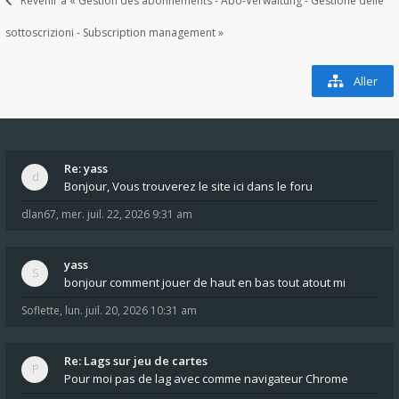
Revenir à « Gestion des abonnements - Abo-Verwaltung - Gestione delle
sottoscrizioni - Subscription management »
Aller
Re: yass
Bonjour, Vous trouverez le site ici dans le foru
dlan67
,
mer. juil. 22, 2026 9:31 am
yass
bonjour comment jouer de haut en bas tout atout mi
Soflette
,
lun. juil. 20, 2026 10:31 am
Re: Lags sur jeu de cartes
Pour moi pas de lag avec comme navigateur Chrome