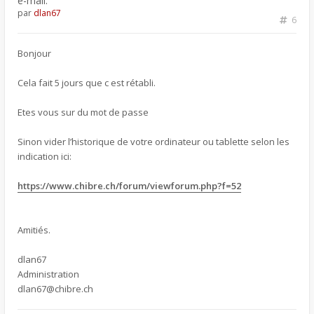
e-mail.
par
dlan67
6
Bonjour
Cela fait 5 jours que c est rétabli.
Etes vous sur du mot de passe
Sinon vider l’historique de votre ordinateur ou tablette selon les
indication ici:
https://www.chibre.ch/forum/viewforum.php?f=52
Amitiés.
dlan67
Administration
dlan67@chibre.ch