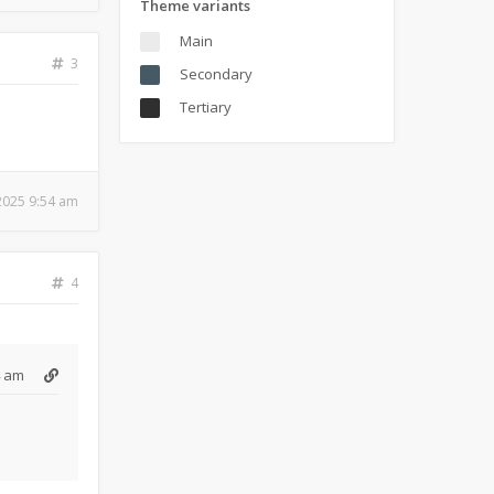
Theme variants
Main
3
Secondary
Tertiary
 2025 9:54 am
4
4 am