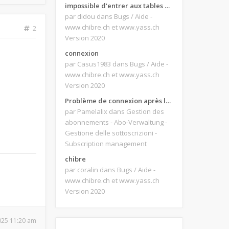
impossible d'entrer aux tables de jeux
par didou
dans Bugs / Aide -
www.chibre.ch et www.yass.ch
2
Version 2020
connexion
par Casus1983
dans Bugs / Aide -
www.chibre.ch et www.yass.ch
Version 2020
Problème de connexion après le changement d'adresse e-mail.
par Pamelalix
dans Gestion des
abonnements - Abo-Verwaltung -
Gestione delle sottoscrizioni -
Subscription management
chibre
par coralin
dans Bugs / Aide -
www.chibre.ch et www.yass.ch
Version 2020
2025 11:20 am