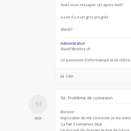
Avez vous ressayer cet apres midi?
a voir il y a un gros progrès
dlan67
Administration
dlan67@chibre.ch
Un passionné d'informatique et de chibre.
Citer
Re: Problème de connexion
Bonsoir
Impossible de me connecter Je me mets 
Mch
Ça fait 3 semaines déjà
J’ai essayé de changer le mot de passe