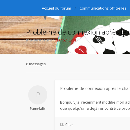
Accueil du forum
Communications officielles
Problème de connexion après le 
Modérateurs :
dlan67
,
Cyril
6 messages
Problème de connexion après le cha
Bonjour, j’ai récemment modifié mon adr
que quelqu’un a déjà rencontré ce prob
Pamelalix
Citer