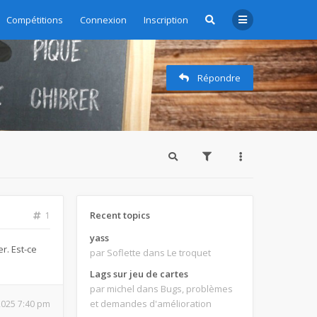
zioni - Subscription management
Compétitions
Connexion
Inscription
Répondre
Recent topics
1
yass
r. Est-ce
par Soflette
dans Le troquet
Lags sur jeu de cartes
par michel
dans Bugs, problèmes
et demandes d'amélioration
 2025 7:40 pm