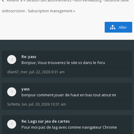
Revenir à « Gestion des abonnements - Abo-Verwaltung - Gestione delle
sottoscrizioni - Subscription management »
Aller
Re: yass
Bonjour, Vous trouverez le site ici dans le foru
dlan67
,
mer. juil. 22, 2026 9:31 am
yass
bonjour comment jouer de haut en bas tout atout mi
Soflette
,
lun. juil. 20, 2026 10:31 am
Re: Lags sur jeu de cartes
Pour moi pas de lag avec comme navigateur Chrome