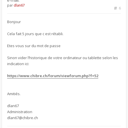
e-mail.
par
dlan67
6
Bonjour
Cela fait 5 jours que c est rétabli.
Etes vous sur du mot de passe
Sinon vider l’historique de votre ordinateur ou tablette selon les
indication ici:
https://www.chibre.ch/forum/viewforum.php?f=52
Amitiés.
dlan67
Administration
dlan67@chibre.ch