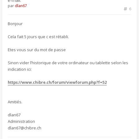
e-mail.
par
dlan67
6
Bonjour
Cela fait 5 jours que c est rétabli.
Etes vous sur du mot de passe
Sinon vider l’historique de votre ordinateur ou tablette selon les
indication ici:
https://www.chibre.ch/forum/viewforum.php?f=52
Amitiés.
dlan67
Administration
dlan67@chibre.ch