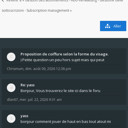
Revenir à « Gestion des abonnements - Abo-Verwaltung - Gestione delle
sottoscrizioni - Subscription management »
Aller
Proposition de coiffure selon la forme du visage.
) Petite question un peu hors sujet mais qui peut
Chrismum
,
dim. août 09, 2026 12:38 pm
Re: yass
Bonjour, Vous trouverez le site ici dans le foru
dlan67
,
mer. juil. 22, 2026 9:31 am
yass
bonjour comment jouer de haut en bas tout atout mi