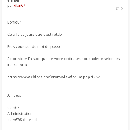
e-mail.
par
dlan67
6
Bonjour
Cela fait 5 jours que c est rétabli.
Etes vous sur du mot de passe
Sinon vider l’historique de votre ordinateur ou tablette selon les
indication ici:
https://www.chibre.ch/forum/viewforum.php?f=52
Amitiés.
dlan67
Administration
dlan67@chibre.ch