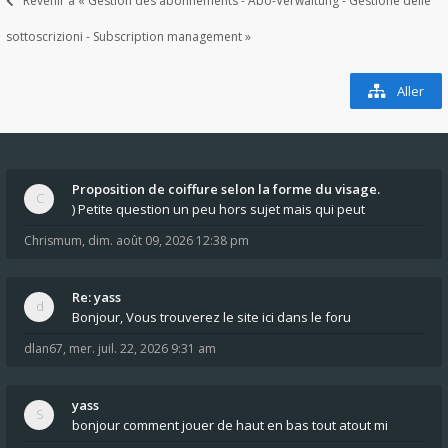
Revenir à « Gestion des abonnements - Abo-Verwaltung - Gestione delle
sottoscrizioni - Subscription management »
Aller
Proposition de coiffure selon la forme du visage.
) Petite question un peu hors sujet mais qui peut
Chrismum
,
dim. août 09, 2026 12:38 pm
Re: yass
Bonjour, Vous trouverez le site ici dans le foru
dlan67
,
mer. juil. 22, 2026 9:31 am
yass
bonjour comment jouer de haut en bas tout atout mi