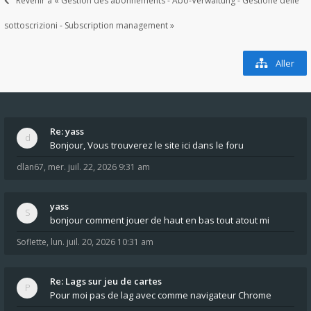
Revenir à « Gestion des abonnements - Abo-Verwaltung - Gestione delle
sottoscrizioni - Subscription management »
Aller
Re: yass
Bonjour, Vous trouverez le site ici dans le foru
dlan67
,
mer. juil. 22, 2026 9:31 am
yass
bonjour comment jouer de haut en bas tout atout mi
Soflette
,
lun. juil. 20, 2026 10:31 am
Re: Lags sur jeu de cartes
Pour moi pas de lag avec comme navigateur Chrome