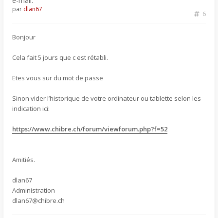
e-mail.
par
dlan67
6
Bonjour
Cela fait 5 jours que c est rétabli.
Etes vous sur du mot de passe
Sinon vider l’historique de votre ordinateur ou tablette selon les
indication ici:
https://www.chibre.ch/forum/viewforum.php?f=52
Amitiés.
dlan67
Administration
dlan67@chibre.ch