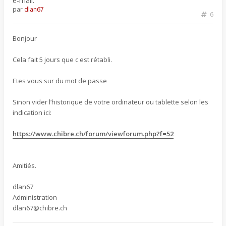
e-mail.
par
dlan67
6
Bonjour
Cela fait 5 jours que c est rétabli.
Etes vous sur du mot de passe
Sinon vider l’historique de votre ordinateur ou tablette selon les
indication ici:
https://www.chibre.ch/forum/viewforum.php?f=52
Amitiés.
dlan67
Administration
dlan67@chibre.ch