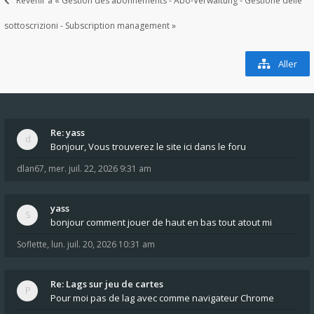
Revenir à « Gestion des abonnements - Abo-Verwaltung - Gestione delle
sottoscrizioni - Subscription management »
Aller
Re: yass
Bonjour, Vous trouverez le site ici dans le foru
dlan67
,
mer. juil. 22, 2026 9:31 am
yass
bonjour comment jouer de haut en bas tout atout mi
Soflette
,
lun. juil. 20, 2026 10:31 am
Re: Lags sur jeu de cartes
Pour moi pas de lag avec comme navigateur Chrome