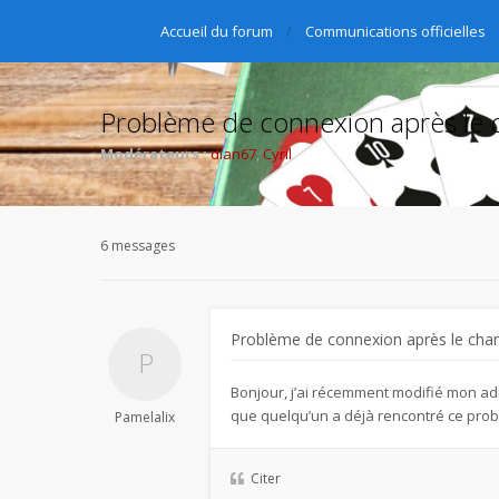
Accueil du forum
Communications officielles
Problème de connexion après le 
Modérateurs :
dlan67
,
Cyril
6 messages
Problème de connexion après le cha
Bonjour, j’ai récemment modifié mon adr
que quelqu’un a déjà rencontré ce prob
Pamelalix
Citer