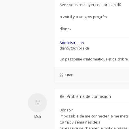
Avez vous ressayer cet apres midi?
a voir il y a un gros progrès
dlan67
Administration
dlan67@chibre.ch
Un passionné d'informatique et de chibre.
Citer
Re: Problème de connexion
Bonsoir
Impossible de me connecter Je me mets 
Mch
Ça fait 3 semaines déjà
J’ai essayé de changer le mot de passe