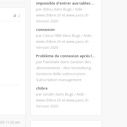
impossible d'entrer aux tables de jeux
par didou
dans Bugs / Aide -
www.chibre.ch et www.yass.ch
2
Version 2020
connexion
par Casus1983
dans Bugs / Aide -
www.chibre.ch et www.yass.ch
Version 2020
Problème de connexion après le changement d'adresse e-mail.
par Pamelalix
dans Gestion des
abonnements - Abo-Verwaltung -
Gestione delle sottoscrizioni -
Subscription management
chibre
par coralin
dans Bugs / Aide -
www.chibre.ch et www.yass.ch
Version 2020
2025 11:20 am