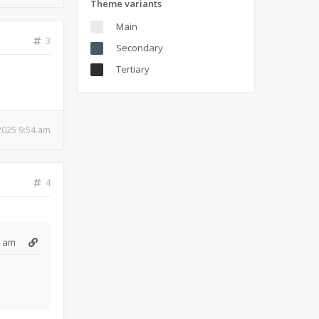
Theme variants
Main
3
Secondary
Tertiary
 2025 9:54 am
4
4 am