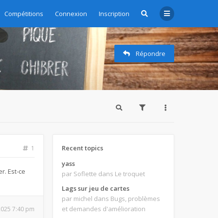
zioni - Subscription management
Compétitions
Connexion
Inscription
Répondre
Recent topics
1
yass
r. Est-ce
par Soflette
dans Le troquet
Lags sur jeu de cartes
par michel
dans Bugs, problèmes
et demandes d'amélioration
 2025 7:40 pm