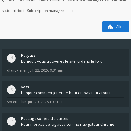
Revenir à « Gestion des abonnements - Abo-Verwaltung - Gestione delle
sottoscrizioni - Subscription management »
Aller
Re: yass
Bonjour, Vous trouverez le site ici dans le foru
dlan67
,
mer. juil. 22, 2026 9:31 am
yass
bonjour comment jouer de haut en bas tout atout mi
Soflette
,
lun. juil. 20, 2026 10:31 am
Re: Lags sur jeu de cartes
Pour moi pas de lag avec comme navigateur Chrome