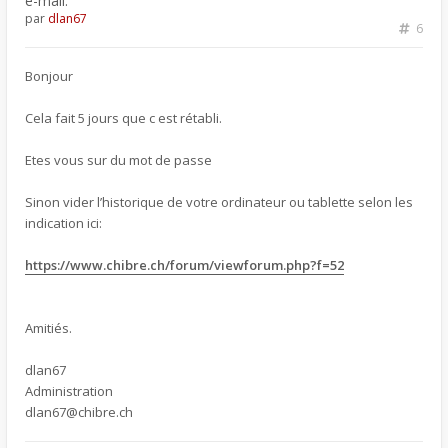
e-mail.
par
dlan67
6
Bonjour
Cela fait 5 jours que c est rétabli.
Etes vous sur du mot de passe
Sinon vider l’historique de votre ordinateur ou tablette selon les
indication ici:
https://www.chibre.ch/forum/viewforum.php?f=52
Amitiés.
dlan67
Administration
dlan67@chibre.ch