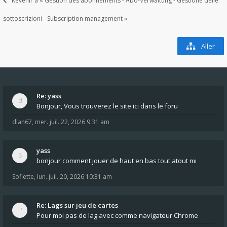
Revenir à « Gestion des abonnements - Abo-Verwaltung - Gestione delle
sottoscrizioni - Subscription management »
Aller
Re: yass
Bonjour, Vous trouverez le site ici dans le foru
dlan67
,
mer. juil. 22, 2026 9:31 am
yass
bonjour comment jouer de haut en bas tout atout mi
Soflette
,
lun. juil. 20, 2026 10:31 am
Re: Lags sur jeu de cartes
Pour moi pas de lag avec comme navigateur Chrome