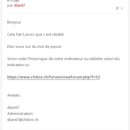
e-mail.
par
dlan67
6
Bonjour
Cela fait 5 jours que c est rétabli.
Etes vous sur du mot de passe
Sinon vider l’historique de votre ordinateur ou tablette selon les
indication ici:
https://www.chibre.ch/forum/viewforum.php?f=52
Amitiés.
dlan67
Administration
dlan67@chibre.ch