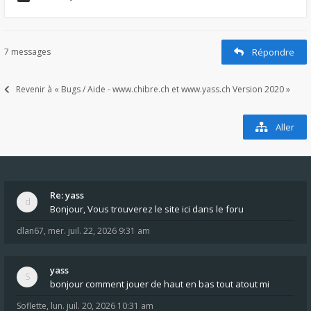
7 messages
Répondre
Revenir à « Bugs / Aide - www.chibre.ch et www.yass.ch Version 2020 »
Aller
Re: yass
Bonjour, Vous trouverez le site ici dans le foru
dlan67
,
mer. juil. 22, 2026 9:31 am
yass
bonjour comment jouer de haut en bas tout atout mi
Soflette
,
lun. juil. 20, 2026 10:31 am