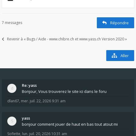
7 messages
Répondre
Revenir à « Bugs / Aide - www.chibre.ch et www.yass.ch Version 2020 »
Aller
Re: yass
Bonjour, Vous trouverez le site ici dans le foru
dlan67
,
mer. juil. 22, 2026 9:31 am
yass
bonjour comment jouer de haut en bas tout atout mi
Soflette
,
lun. juil. 20, 2026 10:31 am