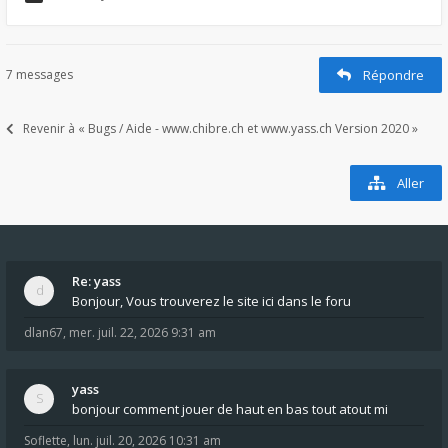
7 messages
Répondre
Revenir à « Bugs / Aide - www.chibre.ch et www.yass.ch Version 2020 »
Aller
Re: yass
Bonjour, Vous trouverez le site ici dans le foru
dlan67
,
mer. juil. 22, 2026 9:31 am
yass
bonjour comment jouer de haut en bas tout atout mi
Soflette
,
lun. juil. 20, 2026 10:31 am