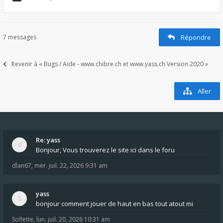
7 messages
Répondre
Revenir à « Bugs / Aide - www.chibre.ch et www.yass.ch Version 2020 »
Aller
Re: yass
Bonjour, Vous trouverez le site ici dans le foru
dlan67
,
mer. juil. 22, 2026 9:31 am
yass
bonjour comment jouer de haut en bas tout atout mi
Soflette
,
lun. juil. 20, 2026 10:31 am