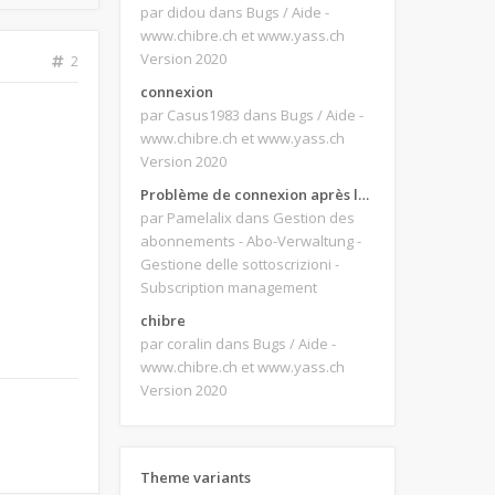
par didou
dans Bugs / Aide -
www.chibre.ch et www.yass.ch
Version 2020
2
connexion
par Casus1983
dans Bugs / Aide -
www.chibre.ch et www.yass.ch
Version 2020
Problème de connexion après le changement d'adresse e-mail.
par Pamelalix
dans Gestion des
abonnements - Abo-Verwaltung -
Gestione delle sottoscrizioni -
Subscription management
chibre
par coralin
dans Bugs / Aide -
www.chibre.ch et www.yass.ch
Version 2020
Theme variants