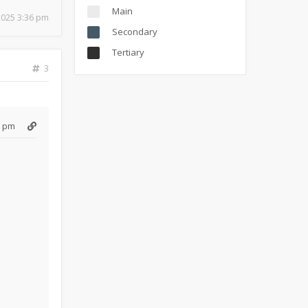
Main
 2025 3:36 pm
Secondary
Tertiary
3
6 pm