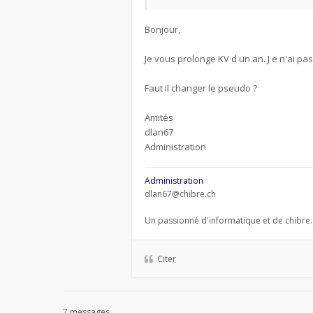
Bonjour,
Je vous prolonge KV d un an. J e n'ai p
Faut il changer le pseudo ?
Amités
dlan67
Administration
Administration
dlan67@chibre.ch
Un passionné d'informatique et de chibre.
Citer
7 messages