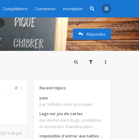
Compétitions
Connexion
Inscription
Répondre
Recent topics
1
yass
par Soflette
dans Le troquet
Lags sur jeu de cartes
par michel
dans Bugs, problèmes
et demandes d'amélioration
 2025 3:45 pm
impossible d'entrer aux tables de jeux