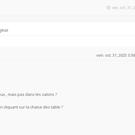
ven. oct. 31,
 jeux
ven. oct. 31, 2025 3:3
eux , mais pas dans les salons ?
n cliquant sur la chaise des table ?