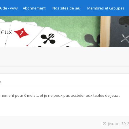
 Aide - www.chibre.ch et www.yass.ch Version 2020
Abonnement
Nos sites de jeu
Membres et Groupes
jeux
x
nement pour 6 mois ... et je ne peux pas accéder aux tables de jeux .
jeu. oct. 30,