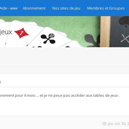
 Aide - www.chibre.ch et www.yass.ch Version 2020
Abonnement
Nos sites de jeu
Membres et Groupes
jeux
x
nement pour 6 mois ... et je ne peux pas accéder aux tables de jeux .
jeu. oct. 30,