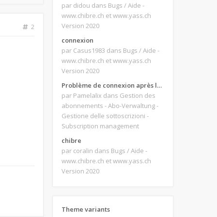
par didou
dans Bugs / Aide -
www.chibre.ch et www.yass.ch
Version 2020
2
connexion
par Casus1983
dans Bugs / Aide -
www.chibre.ch et www.yass.ch
Version 2020
Problème de connexion après le changement d'adresse e-mail.
par Pamelalix
dans Gestion des
abonnements - Abo-Verwaltung -
Gestione delle sottoscrizioni -
Subscription management
chibre
par coralin
dans Bugs / Aide -
www.chibre.ch et www.yass.ch
Version 2020
Theme variants