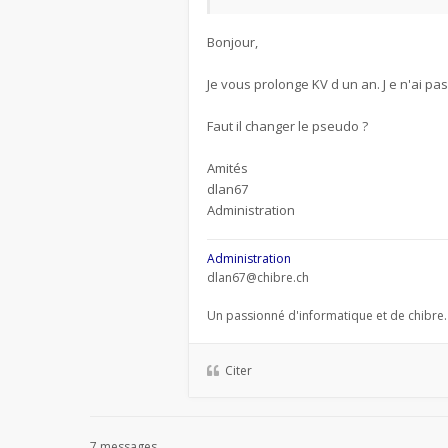
Bonjour,
Je vous prolonge KV d un an. J e n'ai p
Faut il changer le pseudo ?
Amités
dlan67
Administration
Administration
dlan67@chibre.ch
Un passionné d'informatique et de chibre.
Citer
7 messages