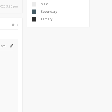
Main
 2025 3:36 pm
Secondary
Tertiary
3
6 pm