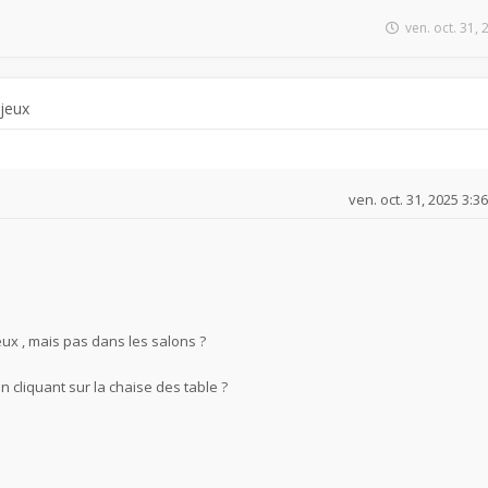
ven. oct. 31,
 jeux
ven. oct. 31, 2025 3:3
eux , mais pas dans les salons ?
n cliquant sur la chaise des table ?