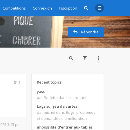
Compétitions
Connexion
Inscription
Répondre
Recent topics
1
yass
par Soflette
dans Le troquet
Lags sur jeu de cartes
par michel
dans Bugs, problèmes
et demandes d'amélioration
 2025 3:45 pm
impossible d'entrer aux tables de jeux