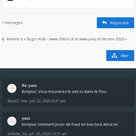
7 messages
Répondre
Revenir à « Bugs / Aide - www.chibre.ch et www.yass.ch Version 2020 »
Aller
Re: yass
Bonjour, Vous trouverez le site ici dans le foru
dlan67
,
mer. juil. 22, 2026 9:31 am
yass
bonjour comment jouer de haut en bas tout atout mi
Soflette
,
lun. juil. 20, 2026 10:31 am