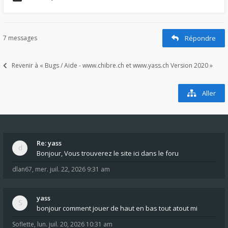
7 messages
Répondre
Revenir à « Bugs / Aide - www.chibre.ch et www.yass.ch Version 2020 »
Aller
Re: yass
Bonjour, Vous trouverez le site ici dans le foru
dlan67
,
mer. juil. 22, 2026 9:31 am
yass
bonjour comment jouer de haut en bas tout atout mi
Soflette
,
lun. juil. 20, 2026 10:31 am