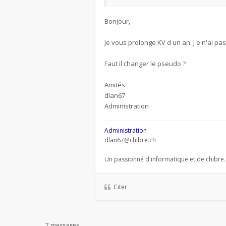
Bonjour,
Je vous prolonge KV d un an. J e n'ai p
Faut il changer le pseudo ?
Amités
dlan67
Administration
Administration
dlan67@chibre.ch
Un passionné d'informatique et de chibre.
Citer
7 messages