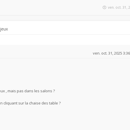
ven. oct. 31,
 jeux
ven. oct. 31, 2025 3:3
eux , mais pas dans les salons ?
n cliquant sur la chaise des table ?