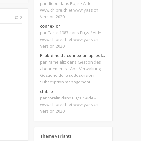
par didou
dans Bugs / Aide -
www.chibre.ch et www.yass.ch
Version 2020
2
connexion
par Casus1983
dans Bugs / Aide -
www.chibre.ch et www.yass.ch
Version 2020
Problème de connexion après le changement d'adresse e-mail.
par Pamelalix
dans Gestion des
abonnements - Abo-Verwaltung -
Gestione delle sottoscrizioni -
Subscription management
chibre
par coralin
dans Bugs / Aide -
www.chibre.ch et www.yass.ch
Version 2020
Theme variants