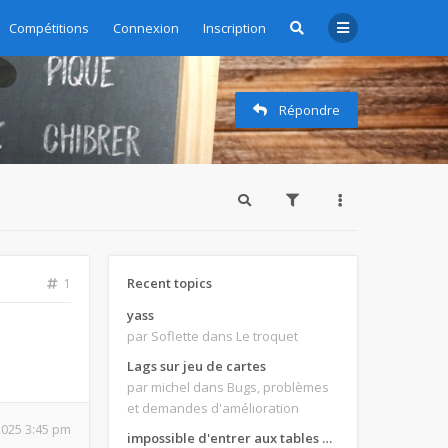
Compétitions
Connexion
Inscription
Répondre
Recent topics
1
yass
par Soflette
dans Le troquet
Lags sur jeu de cartes
par michel
dans Bugs, problèmes
et demandes d'amélioration
 2025 3:45 pm
impossible d'entrer aux tables de jeux