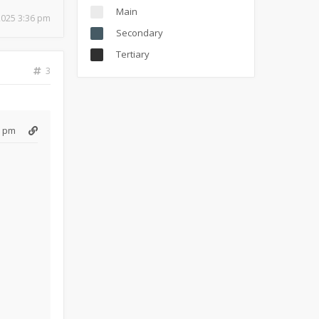
Main
 2025 3:36 pm
Secondary
Tertiary
3
6 pm