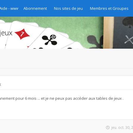
 Aide - www.chibre.ch et www.yass.ch Version 2020
Abonnement
Nos sites de jeu
Membres et Groupes
jeux
x
nement pour 6 mois ... et je ne peux pas accéder aux tables de jeux .
jeu. oct. 30,