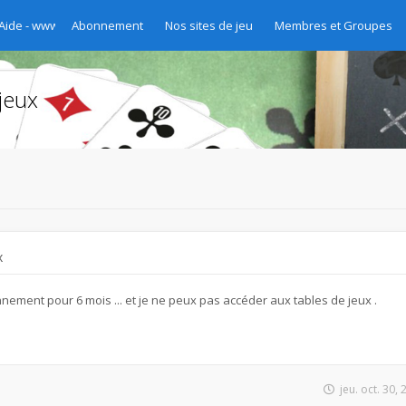
 Aide - www.chibre.ch et www.yass.ch Version 2020
Abonnement
Nos sites de jeu
Membres et Groupes
jeux
x
nement pour 6 mois ... et je ne peux pas accéder aux tables de jeux .
jeu. oct. 30,