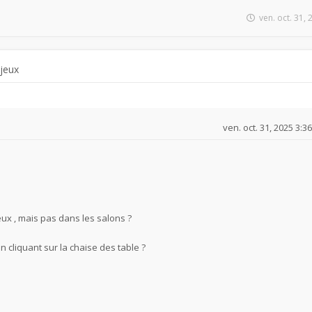
ven. oct. 31,
 jeux
ven. oct. 31, 2025 3:3
eux , mais pas dans les salons ?
n cliquant sur la chaise des table ?