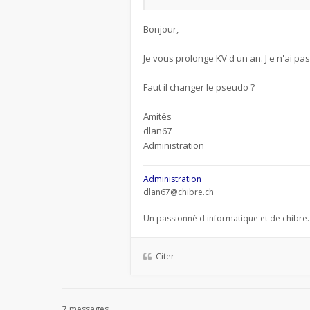
Bonjour,
Je vous prolonge KV d un an. J e n'ai p
Faut il changer le pseudo ?
Amités
dlan67
Administration
Administration
dlan67@chibre.ch
Un passionné d'informatique et de chibre.
Citer
7 messages