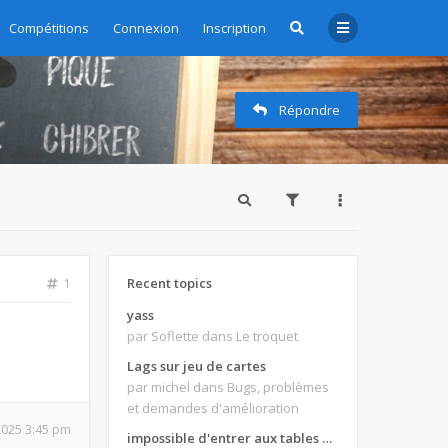
Compétitions
Connexion
Inscription
Répondre
Recent topics
1
yass
par Soflette
dans Le troquet
Lags sur jeu de cartes
par michel
dans Bugs, problèmes
et demandes d'amélioration
 2025 3:45 pm
impossible d'entrer aux tables de jeux