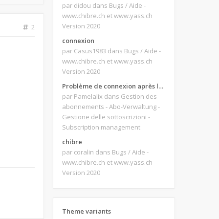
par didou
dans Bugs / Aide -
www.chibre.ch et www.yass.ch
Version 2020
2
connexion
par Casus1983
dans Bugs / Aide -
www.chibre.ch et www.yass.ch
Version 2020
Problème de connexion après le changement d'adresse e-mail.
par Pamelalix
dans Gestion des
abonnements - Abo-Verwaltung -
Gestione delle sottoscrizioni -
Subscription management
chibre
par coralin
dans Bugs / Aide -
www.chibre.ch et www.yass.ch
Version 2020
Theme variants