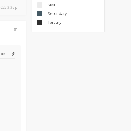
Main
 2025 3:36 pm
Secondary
Tertiary
3
6 pm