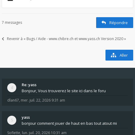
7 messages
Répondre
Revenir à « Bugs / Aide - www.chibre.ch et www.yass.ch Version 2020 »
Aller
Re: yass
Bonjour, Vous trouverez le site ici dans le foru
dlan67
,
mer. juil. 22, 2026 9:31 am
yass
bonjour comment jouer de haut en bas tout atout mi
Soflette
,
lun. juil. 20, 2026 10:31 am