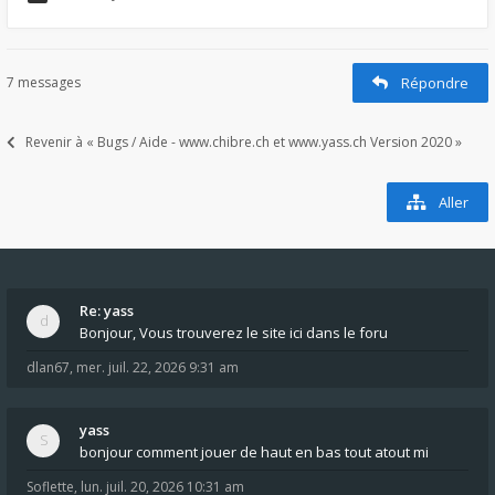
7 messages
Répondre
Revenir à « Bugs / Aide - www.chibre.ch et www.yass.ch Version 2020 »
Aller
Re: yass
Bonjour, Vous trouverez le site ici dans le foru
dlan67
,
mer. juil. 22, 2026 9:31 am
yass
bonjour comment jouer de haut en bas tout atout mi
Soflette
,
lun. juil. 20, 2026 10:31 am