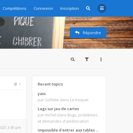
Compétitions
Connexion
Inscription
Répondre
Recent topics
1
yass
par Soflette
dans Le troquet
Lags sur jeu de cartes
par michel
dans Bugs, problèmes
et demandes d'amélioration
 2025 3:45 pm
impossible d'entrer aux tables de jeux