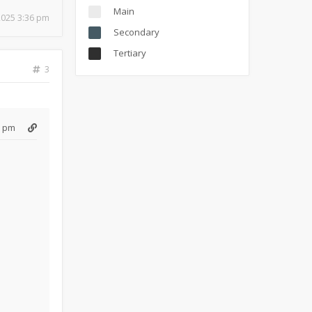
Main
 2025 3:36 pm
Secondary
Tertiary
3
6 pm