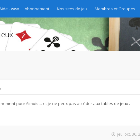
 Aide - www.chibre.ch et www.yass.ch Version 2020
Abonnement
Nos sites de jeu
Membres et Groupes
jeux
x
nement pour 6 mois ... et je ne peux pas accéder aux tables de jeux .
jeu. oct. 30,