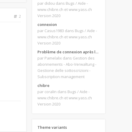
par didou
dans Bugs / Aide -
www.chibre.ch et www.yass.ch
Version 2020
2
connexion
par Casus1983
dans Bugs / Aide -
www.chibre.ch et www.yass.ch
Version 2020
Problème de connexion après le changement d'adresse e-mail.
par Pamelalix
dans Gestion des
abonnements - Abo-Verwaltung -
Gestione delle sottoscrizioni -
Subscription management
chibre
par coralin
dans Bugs / Aide -
www.chibre.ch et www.yass.ch
Version 2020
Theme variants