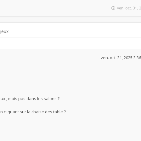
ven. oct. 31,
 jeux
ven. oct. 31, 2025 3:3
eux , mais pas dans les salons ?
n cliquant sur la chaise des table ?