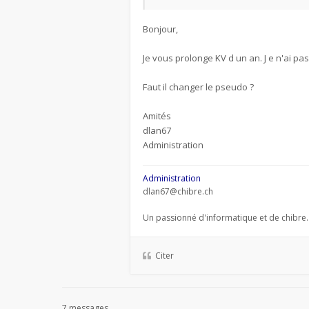
Bonjour,
Je vous prolonge KV d un an. J e n'ai p
Faut il changer le pseudo ?
Amités
dlan67
Administration
Administration
dlan67@chibre.ch
Un passionné d'informatique et de chibre.
Citer
7 messages