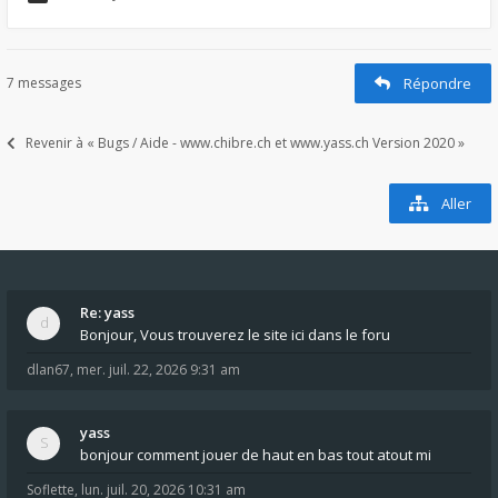
7 messages
Répondre
Revenir à « Bugs / Aide - www.chibre.ch et www.yass.ch Version 2020 »
Aller
Re: yass
Bonjour, Vous trouverez le site ici dans le foru
dlan67
,
mer. juil. 22, 2026 9:31 am
yass
bonjour comment jouer de haut en bas tout atout mi
Soflette
,
lun. juil. 20, 2026 10:31 am