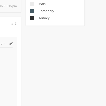
Main
 2025 3:36 pm
Secondary
Tertiary
3
6 pm