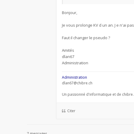
Bonjour,
Je vous prolonge KV d un an. J e n'ai p
Faut il changer le pseudo ?
Amités
dlan67
Administration
Administration
dlan67@chibre.ch
Un passionné d'informatique et de chibre.
Citer
7 messages