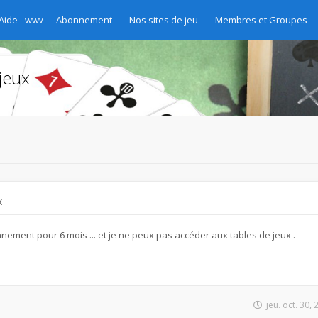
 Aide - www.chibre.ch et www.yass.ch Version 2020
Abonnement
Nos sites de jeu
Membres et Groupes
jeux
x
nement pour 6 mois ... et je ne peux pas accéder aux tables de jeux .
jeu. oct. 30,