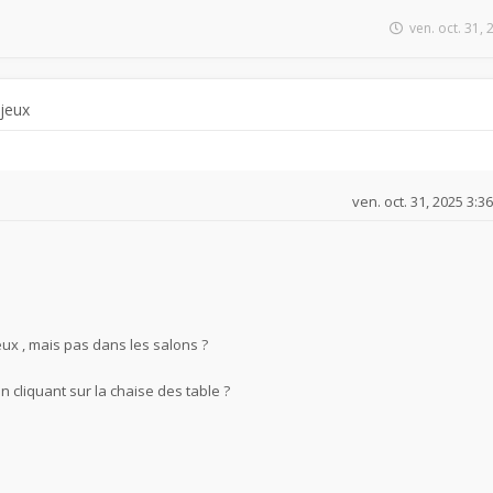
ven. oct. 31,
 jeux
ven. oct. 31, 2025 3:3
eux , mais pas dans les salons ?
n cliquant sur la chaise des table ?