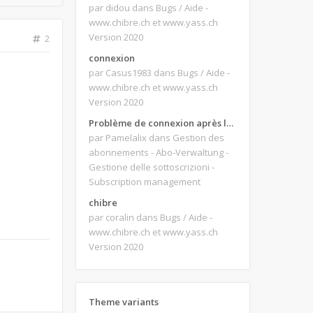
par didou
dans Bugs / Aide -
www.chibre.ch et www.yass.ch
Version 2020
2
connexion
par Casus1983
dans Bugs / Aide -
www.chibre.ch et www.yass.ch
Version 2020
Problème de connexion après le changement d'adresse e-mail.
par Pamelalix
dans Gestion des
abonnements - Abo-Verwaltung -
Gestione delle sottoscrizioni -
Subscription management
chibre
par coralin
dans Bugs / Aide -
www.chibre.ch et www.yass.ch
Version 2020
Theme variants