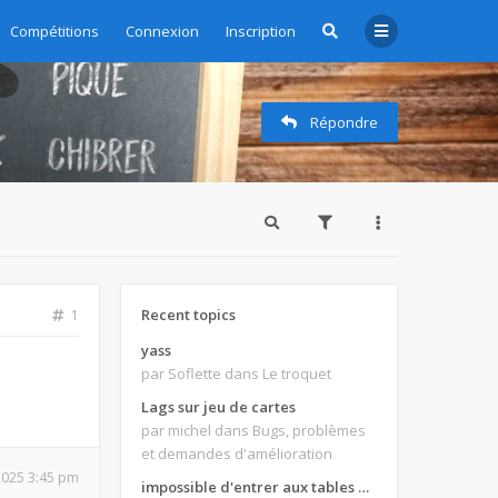
Compétitions
Connexion
Inscription
Répondre
Recent topics
1
yass
par Soflette
dans Le troquet
Lags sur jeu de cartes
par michel
dans Bugs, problèmes
et demandes d'amélioration
 2025 3:45 pm
impossible d'entrer aux tables de jeux