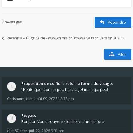
7 messages
Répondre
Revenir à « Bugs / Aide - www.chibre.ch et www.yass.ch Version 2020 »
Aller
Proposition de coiffure selon la forme du visage.
) Petite question un peu hors sujet mais qui peut
Chrismum
,
dim. août 09, 2026 12:38 pm
Re: yass
Bonjour, Vous trouverez le site ici dans le foru
dlan67
,
mer. juil. 22, 2026 9:31 am