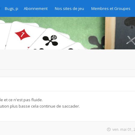
Bugs, problèmes et demandes d'amélioration
Abonnement
Nos sites de jeu
Membres et Groupes
e et ce n'est pas fluide.
tion plus basse cela continue de saccader.
ven. mai 01,