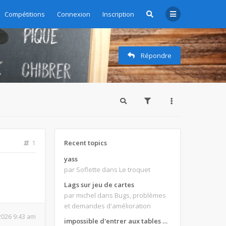
Compétitions
Connexion
Inscription
Répondre
Recent topics
1
yass
par Soflette
dans Le troquet
Lags sur jeu de cartes
par michel
dans Bugs, problèmes
et demandes d'amélioration
 2026 9:43 am
impossible d'entrer aux tables de jeux