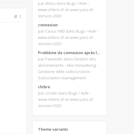
par didou
dans Bugs / Aide -
www.chibre.ch et www.yass.ch
Version 2020
2
connexion
par Casus1983
dans Bugs / Aide -
www.chibre.ch et www.yass.ch
Version 2020
Problème de connexion après le changement d'adresse e-mail.
par Pamelalix
dans Gestion des
abonnements - Abo-Verwaltung -
Gestione delle sottoscrizioni -
Subscription management
chibre
par coralin
dans Bugs / Aide -
www.chibre.ch et www.yass.ch
Version 2020
Theme variants