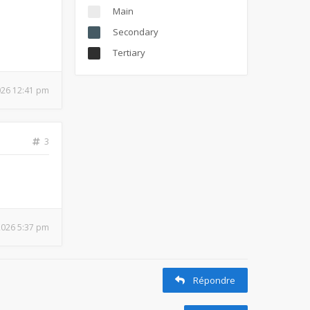
Main
Secondary
Tertiary
026 12:41 pm
3
 2026 5:37 pm
Répondre