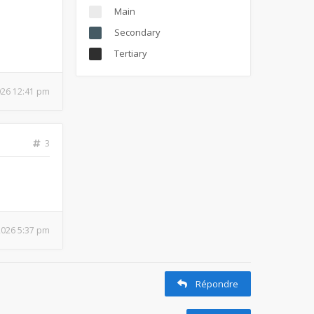
Main
Secondary
Tertiary
026 12:41 pm
3
 2026 5:37 pm
Répondre