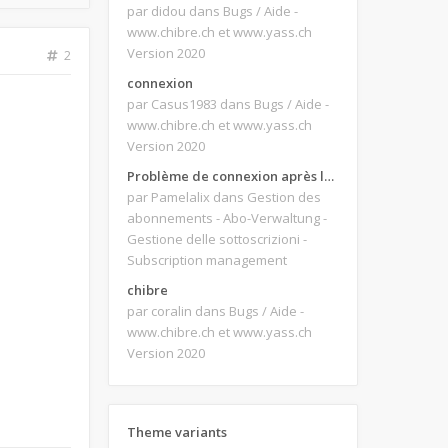
par didou
dans Bugs / Aide -
www.chibre.ch et www.yass.ch
Version 2020
2
connexion
par Casus1983
dans Bugs / Aide -
www.chibre.ch et www.yass.ch
Version 2020
Problème de connexion après le changement d'adresse e-mail.
par Pamelalix
dans Gestion des
abonnements - Abo-Verwaltung -
Gestione delle sottoscrizioni -
Subscription management
chibre
par coralin
dans Bugs / Aide -
www.chibre.ch et www.yass.ch
Version 2020
Theme variants