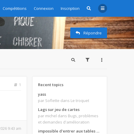
Compétitions
Connexion
Inscription
Répondre
Recent topics
1
yass
par Soflette
dans Le troquet
Lags sur jeu de cartes
par michel
dans Bugs, problèmes
et demandes d'amélioration
 2026 9:43 am
impossible d'entrer aux tables de jeux