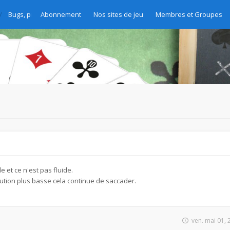
Bugs, problèmes et demandes d'amélioration
Abonnement
Nos sites de jeu
Membres et Groupes
e et ce n'est pas fluide.
tion plus basse cela continue de saccader.
ven. mai 01,