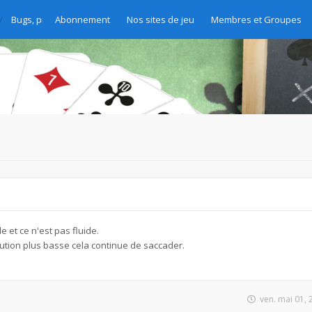
Bugs, problèmes et demandes d'amélioration
Abonnement
Nos sites de jeu
Membres et Groupes
e et ce n'est pas fluide.
tion plus basse cela continue de saccader.
ven. mai 01,