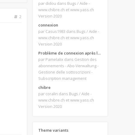
par didou
dans Bugs / Aide -
www.chibre.ch et www.yass.ch
Version 2020
2
connexion
par Casus1983
dans Bugs / Aide -
www.chibre.ch et www.yass.ch
Version 2020
Problème de connexion après le changement d'adresse e-mail.
par Pamelalix
dans Gestion des
abonnements - Abo-Verwaltung -
Gestione delle sottoscrizioni -
Subscription management
chibre
par coralin
dans Bugs / Aide -
www.chibre.ch et www.yass.ch
Version 2020
Theme variants