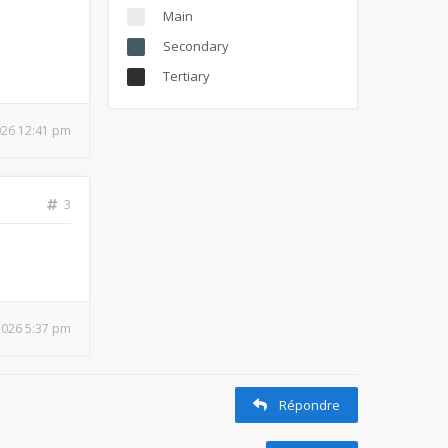
Main
Secondary
Tertiary
026 12:41 pm
3
 2026 5:37 pm
Répondre