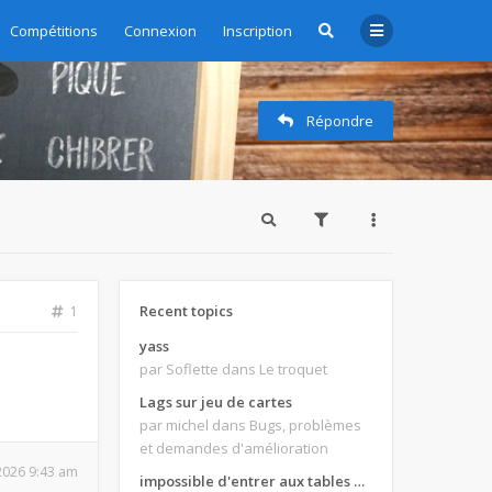
Compétitions
Connexion
Inscription
Répondre
Recent topics
1
yass
par Soflette
dans Le troquet
Lags sur jeu de cartes
par michel
dans Bugs, problèmes
et demandes d'amélioration
 2026 9:43 am
impossible d'entrer aux tables de jeux