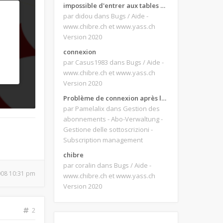
impossible d'entrer aux tables de jeux
par didou
dans Bugs / Aide -
www.chibre.ch et www.yass.ch
Version 2020
connexion
par Casus1983
dans Bugs / Aide -
www.chibre.ch et www.yass.ch
Version 2020
Problème de connexion après le changement d'adresse e-mail.
par Pamelalix
dans Gestion des
abonnements - Abo-Verwaltung -
Gestione delle sottoscrizioni -
Subscription management
chibre
par coralin
dans Bugs / Aide -
2008 10:31 pm
www.chibre.ch et www.yass.ch
Version 2020
2