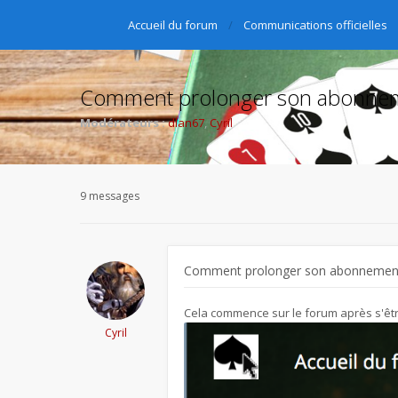
Accueil du forum
Communications officielles
Comment prolonger son abonneme
Modérateurs :
dlan67
,
Cyril
9 messages
Comment prolonger son abonnement
Cela commence sur le forum après s'être
Cyril