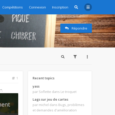
zioni - Subscription management
Compétitions
Connexion
Inscription
Répondre
Recent topics
1
yass
":
par Soflette
dans Le troquet
Lags sur jeu de cartes
par michel
dans Bugs, problèmes
et demandes d'amélioration