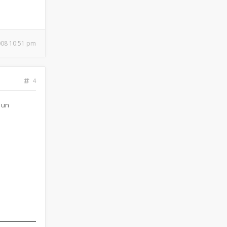
2008 10:51 pm
4
 un