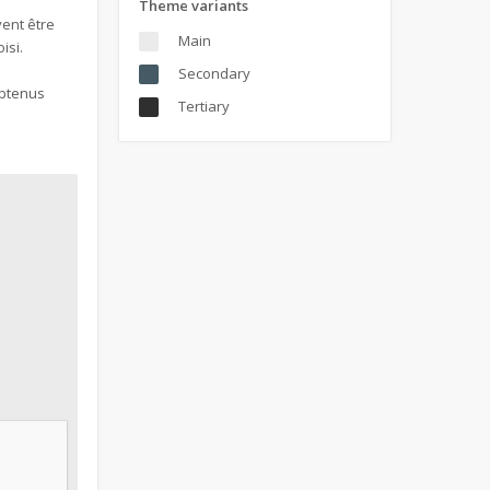
Theme variants
vent être
Main
isi.
Secondary
obtenus
Tertiary