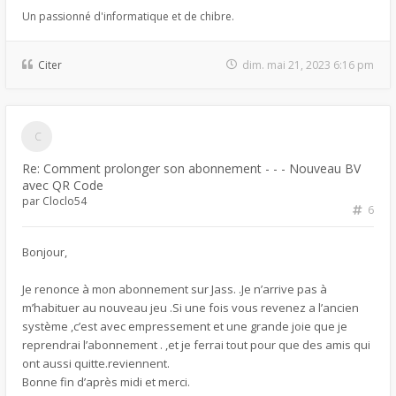
Un passionné d'informatique et de chibre.
Citer
dim. mai 21, 2023 6:16 pm
Re: Comment prolonger son abonnement - - - Nouveau BV
avec QR Code
par
Cloclo54
6
Bonjour,
Je renonce à mon abonnement sur Jass. .Je n’arrive pas à
m’habituer au nouveau jeu .Si une fois vous revenez a l’ancien
système ,c’est avec empressement et une grande joie que je
reprendrai l’abonnement . ,et je ferrai tout pour que des amis qui
ont aussi quitte.reviennent.
Bonne fin d’après midi et merci.