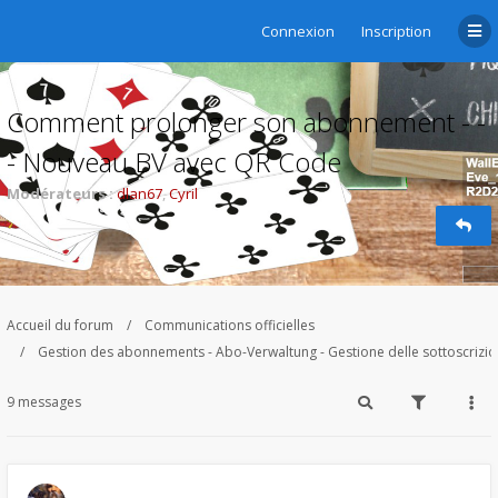
Connexion
Inscription
Comment prolonger son abonnement - -
- Nouveau BV avec QR Code
Modérateurs :
dlan67
,
Cyril
Accueil du forum
Communications officielles
Gestion des abonnements - Abo-Verwaltung - Gestione delle sottoscrizi
9 messages