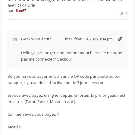
avec QR Code
par
dlan67
8
Gecko61
a écrit :
mer. févr. 19, 2025 3:34 pm
Hello j,ai prolonger mon abonnement hier et je ne peux
pas me connecter? Gecko61
Bonjour si vous payer en utilisant le QR code par poste ou par
banque, Il y a un delai d 'activation de 3 jours environ.
Si vous avez payez en ligne, depuis le forum, la prolongation est
en direct (Twint -Poste- Mastesrcard ).
Combien avez vous payez ?
Amitiés