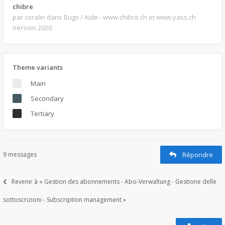
chibre
par coralin
dans Bugs / Aide - www.chibre.ch et www.yass.ch
Version 2020
Theme variants
Main
Secondary
Tertiary
9 messages
Répondre
Revenir à « Gestion des abonnements - Abo-Verwaltung - Gestione delle
sottoscrizioni - Subscription management »