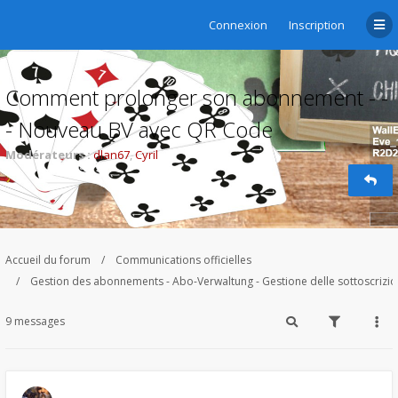
Connexion
Inscription
Comment prolonger son abonnement - -
- Nouveau BV avec QR Code
Modérateurs :
dlan67
,
Cyril
Accueil du forum
Communications officielles
Gestion des abonnements - Abo-Verwaltung - Gestione delle sottoscrizi
9 messages