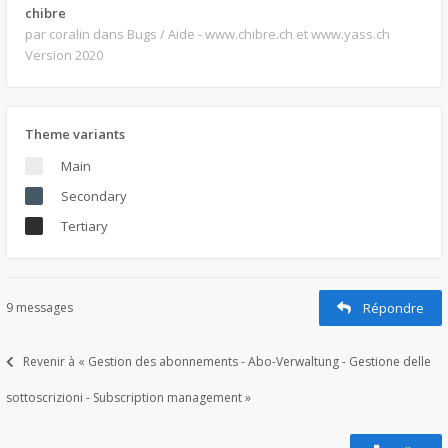
chibre
par coralin
dans Bugs / Aide - www.chibre.ch et www.yass.ch
Version 2020
Theme variants
Main
Secondary
Tertiary
9 messages
Répondre
Revenir à « Gestion des abonnements - Abo-Verwaltung - Gestione delle
sottoscrizioni - Subscription management »