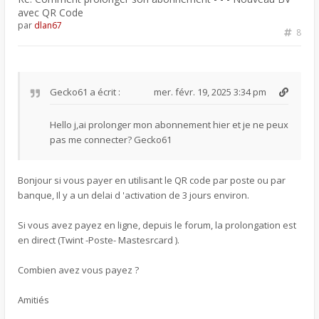
avec QR Code
par
dlan67
8
Gecko61
a écrit :
mer. févr. 19, 2025 3:34 pm
Hello j,ai prolonger mon abonnement hier et je ne peux
pas me connecter? Gecko61
Bonjour si vous payer en utilisant le QR code par poste ou par
banque, Il y a un delai d 'activation de 3 jours environ.
Si vous avez payez en ligne, depuis le forum, la prolongation est
en direct (Twint -Poste- Mastesrcard ).
Combien avez vous payez ?
Amitiés