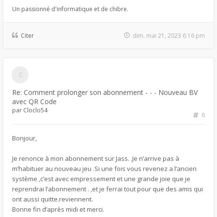
Un passionné d'informatique et de chibre.
Citer
dim. mai 21, 2023 6:16 pm
Re: Comment prolonger son abonnement - - - Nouveau BV
avec QR Code
par
Cloclo54
6
Bonjour,
Je renonce à mon abonnement sur Jass. .Je n’arrive pas à
m’habituer au nouveau jeu .Si une fois vous revenez a l’ancien
système ,c’est avec empressement et une grande joie que je
reprendrai l’abonnement . ,et je ferrai tout pour que des amis qui
ont aussi quitte.reviennent.
Bonne fin d’après midi et merci.