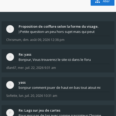
Aller
Proposition de coiffure selon la forme du visage.
) Petite question un peu hors sujet mais qui peut
Chrismum
,
dim. août 09, 2026 12:38 pm
Re: yass
Bonjour, Vous trouverez le site ici dans le foru
dlan67
,
mer. juil. 22, 2026 9:31 am
yass
bonjour comment jouer de haut en bas tout atout mi
Soflette
,
lun. juil. 20, 2026 10:31 am
Re: Lags sur jeu de cartes
Pour moi pas de lag avec comme navigateur Chrome