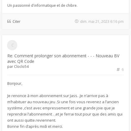
Un passionné d'informatique et de chibre.
Citer
dim. mai 21, 2023 6:16 pm
Re: Comment prolonger son abonnement - - - Nouveau BV
avec QR Code
par
Cloclo54
6
Bonjour,
Je renonce à mon abonnement sur Jass. .Je n’arrive pas à
m’habituer au nouveau jeu .Si une fois vous revenez a l’ancien
système ,c’est avec empressement et une grande joie que je
reprendrai l’abonnement . ,et je ferrai tout pour que des amis qui
ont aussi quitte.reviennent.
Bonne fin d’après midi et merci.