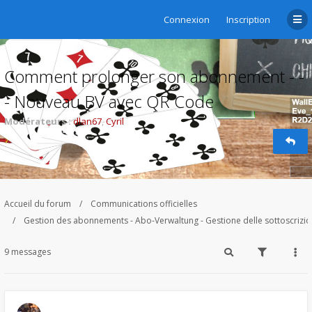
Connexion
Inscription
Comment prolonger son abonnement - -
- Nouveau BV avec QR Code
Modérateurs :
dlan67
,
Cyril
Accueil du forum
Communications officielles
Gestion des abonnements - Abo-Verwaltung - Gestione delle sottoscrizi
9 messages