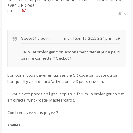
avec QR Code
par
dlan67
8
Gecko61
a écrit :
mer. févr. 19, 2025 3:34 pm
Hello j,ai prolonger mon abonnement hier et je ne peux
pas me connecter? Gecko61
Bonjour si vous payer en utilisant le QR code par poste ou par
banque, Il y a un delai d 'activation de 3 jours environ.
Si vous avez payez en ligne, depuis le forum, la prolongation est
en direct (Twint -Poste- Mastesrcard ).
Combien avez vous payez ?
Amitiés