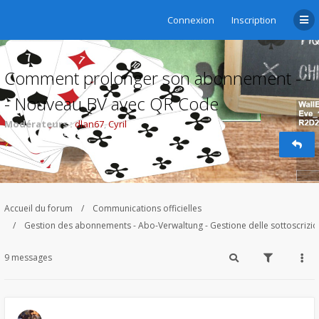
Connexion
Inscription
Comment prolonger son abonnement - -
- Nouveau BV avec QR Code
Modérateurs :
dlan67
,
Cyril
Accueil du forum
Communications officielles
Gestion des abonnements - Abo-Verwaltung - Gestione delle sottoscrizi
9 messages