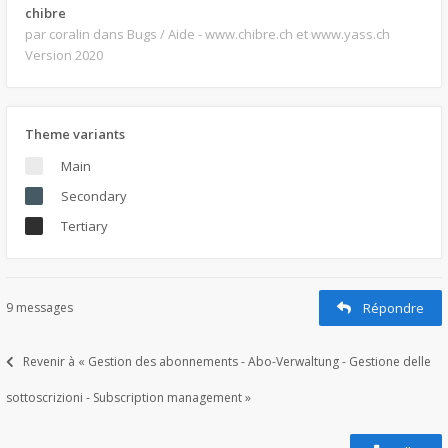
chibre
par coralin
dans Bugs / Aide - www.chibre.ch et www.yass.ch
Version 2020
Theme variants
Main
Secondary
Tertiary
9 messages
Répondre
Revenir à « Gestion des abonnements - Abo-Verwaltung - Gestione delle
sottoscrizioni - Subscription management »