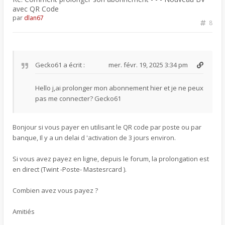
avec QR Code
par
dlan67
8
Gecko61
a écrit :
mer. févr. 19, 2025 3:34 pm
Hello j,ai prolonger mon abonnement hier et je ne peux
pas me connecter? Gecko61
Bonjour si vous payer en utilisant le QR code par poste ou par
banque, Il y a un delai d 'activation de 3 jours environ.
Si vous avez payez en ligne, depuis le forum, la prolongation est
en direct (Twint -Poste- Mastesrcard ).
Combien avez vous payez ?
Amitiés