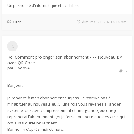
Un passionné d'informatique et de chibre.
Citer
dim. mai 21, 2023 6:16 pm
Re: Comment prolonger son abonnement - - - Nouveau BV
avec QR Code
par
Cloclo54
6
Bonjour,
Je renonce à mon abonnement sur Jass. .Je n’arrive pas à
m’habituer au nouveau jeu .Si une fois vous revenez a l’ancien
système ,c’est avec empressement et une grande joie que je
reprendrai l’abonnement . ,et je ferrai tout pour que des amis qui
ont aussi quitte.reviennent.
Bonne fin d’après midi et merci.