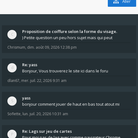
Aller
Proposition de coiffure selon la forme du visage.
) Petite question un peu hors sujet mais qui peut
Chrismum
,
dim. août 09, 2026 12:38 pm
Re: yass
Bonjour, Vous trouverez le site ici dans le foru
dlan67
,
mer. juil. 22, 2026 9:31 am
yass
bonjour comment jouer de haut en bas tout atout mi
Soflette
,
lun. juil. 20, 2026 10:31 am
Re: Lags sur jeu de cartes
Pour moi pas de lag avec comme navigateur Chrome