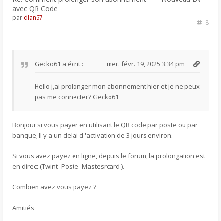
avec QR Code
par
dlan67
8
Gecko61
a écrit :
mer. févr. 19, 2025 3:34 pm
Hello j,ai prolonger mon abonnement hier et je ne peux
pas me connecter? Gecko61
Bonjour si vous payer en utilisant le QR code par poste ou par
banque, Il y a un delai d 'activation de 3 jours environ.
Si vous avez payez en ligne, depuis le forum, la prolongation est
en direct (Twint -Poste- Mastesrcard ).
Combien avez vous payez ?
Amitiés