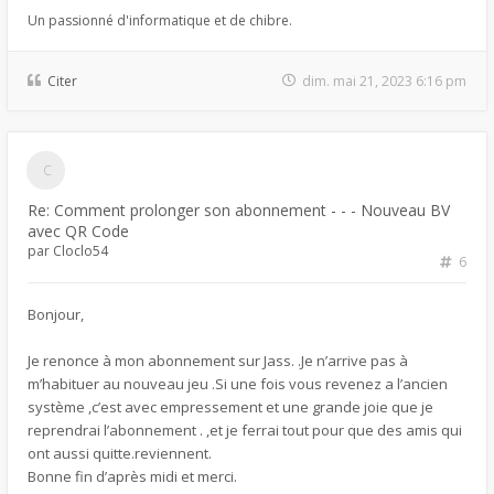
Un passionné d'informatique et de chibre.
Citer
dim. mai 21, 2023 6:16 pm
Re: Comment prolonger son abonnement - - - Nouveau BV
avec QR Code
par
Cloclo54
6
Bonjour,
Je renonce à mon abonnement sur Jass. .Je n’arrive pas à
m’habituer au nouveau jeu .Si une fois vous revenez a l’ancien
système ,c’est avec empressement et une grande joie que je
reprendrai l’abonnement . ,et je ferrai tout pour que des amis qui
ont aussi quitte.reviennent.
Bonne fin d’après midi et merci.