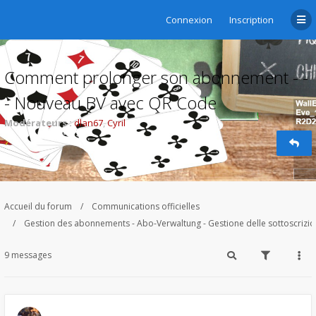
Connexion
Inscription
Comment prolonger son abonnement - -
- Nouveau BV avec QR Code
Modérateurs :
dlan67
,
Cyril
Accueil du forum
Communications officielles
Gestion des abonnements - Abo-Verwaltung - Gestione delle sottoscrizi
9 messages